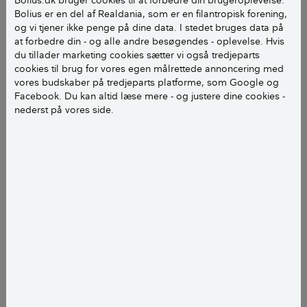
Bolius er en del af Realdania, som er en filantropisk forening,
haandvaerker.dk
kan du søge på alle typer af
og vi tjener ikke penge på dine data. I stedet bruges data på
håndværkere og se, om de har fået en glad eller sur
at forbedre din - og alle andre besøgendes - oplevelse. Hvis
smiley ud fra en række anmeldelser af pris,
du tillader marketing cookies sætter vi også tredjeparts
kommunikation, aftale, oprydning og tilfredshed,
cookies til brug for vores egen målrettede annoncering med
vores budskaber på tredjeparts platforme, som Google og
som andre forbrugere har givet dem. På
Trustpilot.dk
Facebook. Du kan altid læse mere - og justere dine cookies -
kan du ligeledes anmelde og læse andres
nederst på vores side.
anmeldelser af håndværkere.
Anmeldelserne kan give dig et godt fingerpeg om,
hvilken håndværker du skal vælge til dit byggeprojekt.
Men brug din sunde fornuft, når du læser dem. Det
påpeger både Videncentret Bolius og Forbrugerrådet
Tænk.
Tag anmeldelser af håndværkere
med et gran salt