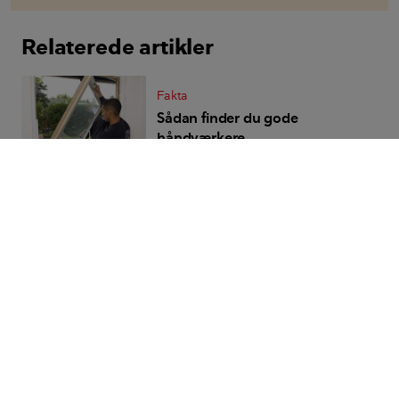
Relaterede artikler
Fakta
Sådan finder du gode
håndværkere
Indsigt
Vi stoler på vores
håndværkere, men ...
Tips & Råd
5 ting du kan forvente af din
håndværker