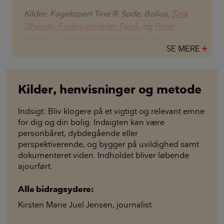
Kilder: Fagekspert Tine R. Sode, Bolius,
Tina
Dhanda, Forbrugerrådet Tænk
, og
Peter
Birkelund, Anmeld-haandvaerker.dk
SE MERE
add
Kilder, henvisninger og metode
Indsigt: Bliv klogere på et vigtigt og relevant emne
for dig og din bolig. Indsigten kan være
personbåret, dybdegående eller
perspektiverende, og bygger på uvildighed samt
dokumenteret viden. Indholdet bliver løbende
ajourført.
Alle bidragsydere:
Kirsten Marie Juel Jensen
,
journalist