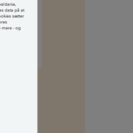
ealdania,
es data på at
ookies sætter
ores
e mere - og
kasse. Her kan
 uvildig