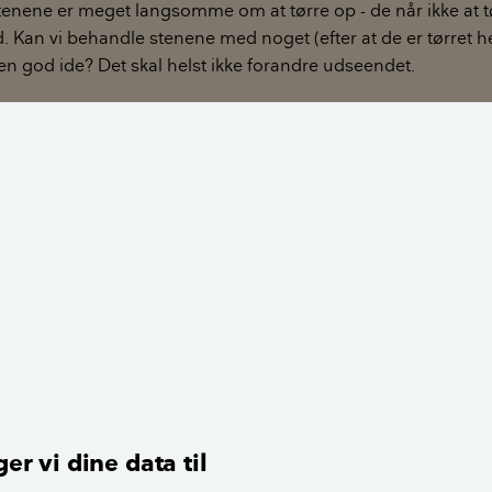
enene er meget langsomme om at tørre op - de når ikke at t
 Kan vi behandle stenene med noget (efter at de er tørret hel
n god ide? Det skal helst ikke forandre udseendet.
 Birgitte Frederiksen
at I godt kunne forsøge jer med vandglas, men er lidt i tvivl
urstenene, (udseende). Jeg ville så forsøge mig med en enkelt 
n hvordan det ser ud, inden I smører det hele ind.
 man få forskellige imprægneringsmidler til murværk.
er vi dine data til
her
.