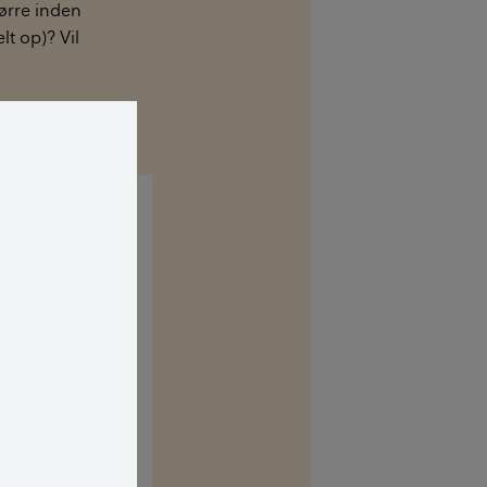
ørre inden
t op)? Vil
 om hvordan det
sten først, for