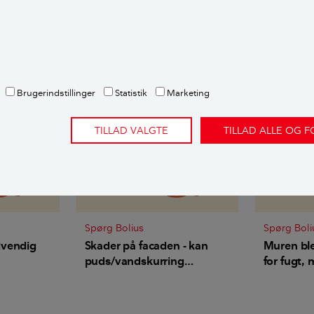
sen
,
ekstern fagekspert
Brugerindstillinger
Statistik
Marketing
rtikler
TILLAD VALGTE
TILLAD ALLE OG 
Spørg Bolius
Spørg Boli
dvendig
Skader på facaden - kan
Muren bl
puds/vandskurring
for fugt, 
beskytte murværket?
hvidt skæ
jeg det d