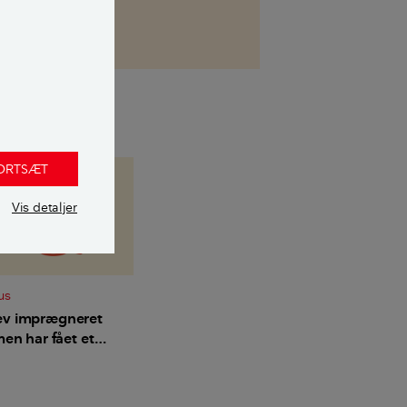
FORTSÆT
Vis detaljer
us
ev imprægneret
men har fået et
r - hvordan fjerner
et?