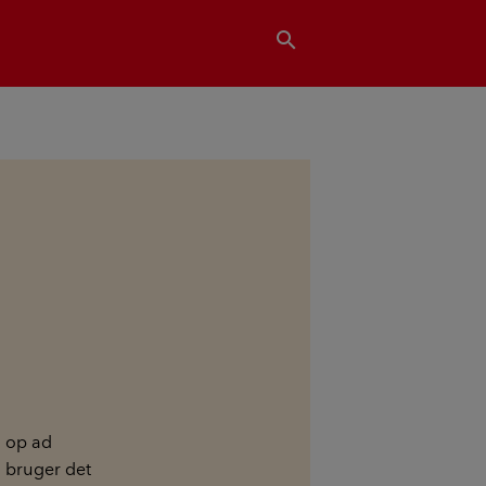
search
d op ad
 bruger det