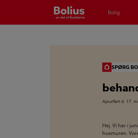
Bolig
SPØRG BO
behand
Ajourført
d. 17. m
Hej. Vi har i j
husmuren. Vores