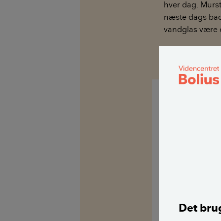
hver dag. Murst
næste dags bad.
vandglas være e
Tak for svar :-)
Hej med jer
Jeg ville mene 
vil efterlade m
lige at se det a
Alternativt kan
Det brug
Se fx nærmere