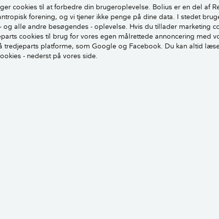
ger cookies til at forbedre din brugeroplevelse. Bolius er en del af R
antropisk forening, og vi tjener ikke penge på dine data. I stedet brug
- og alle andre besøgendes - oplevelse. Hvis du tillader marketing c
en
jeparts cookies til brug for vores egen målrettede annoncering med v
 tredjeparts platforme, som Google og Facebook. Du kan altid læs
Morten Mathiasen
cookies - nederst på vores side.
Ekstern fagekspert, Bygningsingeniør
mkmbyg
envisninger og metode
ette er et brevkassesvar fra Videncentret Bolius’ gratis brev
spørgsmål om deres bolig. Emnet undersøges og besvares af en
 ekspertise på netop det emne.
Spørg Bolius her.
dere: