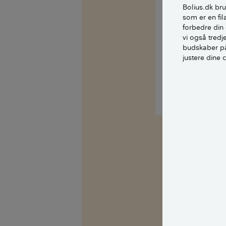
Bolius.dk bru
som er en fil
forbedre din 
Med venlig hils
vi også tred
budskaber på
justere dine 
Kilder, h
Spørg Bolius: D
alle stille et 
fagekspert med
Alle bidragsy