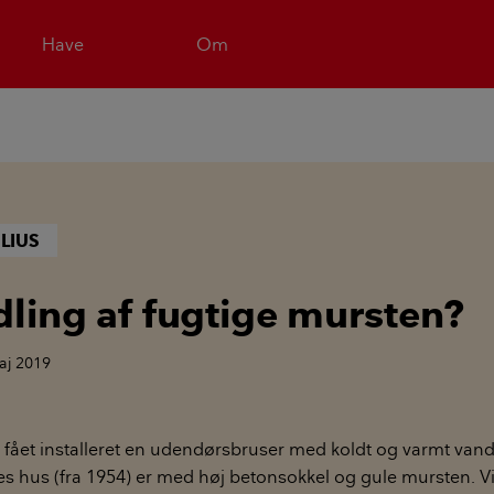
Have
Om
LIUS
ling af fugtige mursten?
aj 2019
uni fået installeret en udendørsbruser med koldt og varmt van
 hus (fra 1954) er med høj betonsokkel og gule mursten. Vi