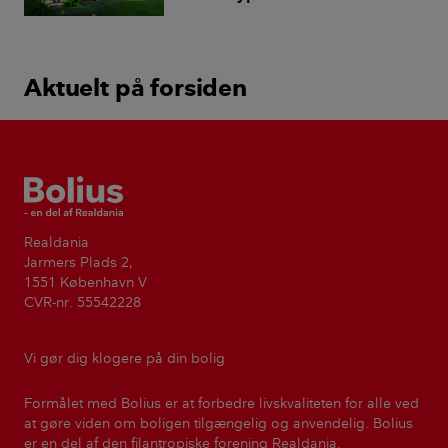
Aktuelt på forsiden
Bolius
Realdania
Jarmers Plads 2,
1551 København V
CVR-nr. 55542228
Vi gør dig klogere på din bolig
Formålet med Bolius er at forbedre livskvaliteten for alle ved
at gøre viden om boligen tilgængelig og anvendelig. Bolius
er en del af den filantropiske forening Realdania.