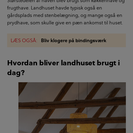
Størstedelen af haven blev brugt som køkkenhave og
frugthave. Landhuset havde typisk også en
gårdsplads med stenbelægning, og mange også en
prydhave, som skulle give en pæn ankomst til huset.
LÆS OGSÅ:
Bliv klogere på bindingsværk
Hvordan bliver landhuset brugt i
dag?