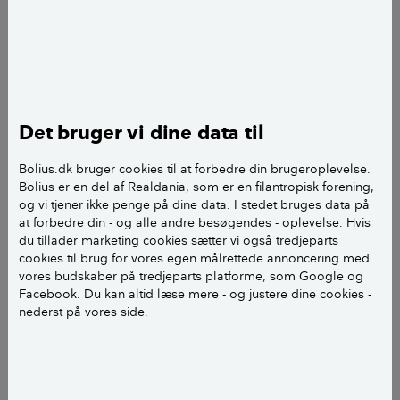
hvor redskaber blev opbevaret. De mindrebemidlede
og fattigste familiers landhuse bestod kun af én
længe, hvor menneskene boede i den ene ende af
huset og dyrene i den anden.
Det bruger vi dine data til
Bolius.dk bruger cookies til at forbedre din brugeroplevelse.
Bolius er en del af Realdania, som er en filantropisk forening,
og vi tjener ikke penge på dine data. I stedet bruges data på
at forbedre din - og alle andre besøgendes - oplevelse. Hvis
du tillader marketing cookies sætter vi også tredjeparts
cookies til brug for vores egen målrettede annoncering med
vores budskaber på tredjeparts platforme, som Google og
Facebook. Du kan altid læse mere - og justere dine cookies -
nederst på vores side.