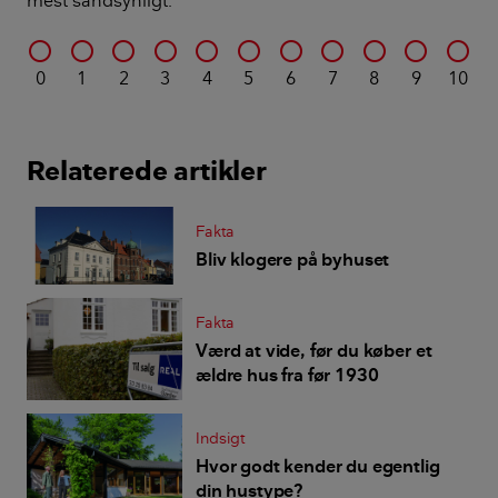
0
1
2
3
4
5
6
7
8
9
10
Relaterede artikler
Fakta
Bliv klogere på byhuset
Fakta
Værd at vide, før du køber et
ældre hus fra før 1930
Indsigt
Hvor godt kender du egentlig
din hustype?