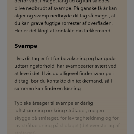
derfor vådt i meget lang tid og kan således
blive nedbrudt af svampe. På ganske få år kan
alger og svamp nedbryde dit tag så meget, at
du kan grave fugtige rørrester af overfladen.
Her er det klogt at kontakte din tækkemand.
Svampe
Hvis dit tag er frit for bevoksning og har gode
udtørringsforhold, har svampearter svært ved
at leve i det. Hvis du alligevel finder svampe i
dit tag, bør du kontakte din tækkemand, så I
sammen kan finde en løsning.
Typiske årsager til svampe er dårlig
luftstrømning omkring stråtaget, megen
skygge på stråtaget, for lav taghældning og for
lav stråhældning på slidlaget (det øverste lag af
stråtaget).