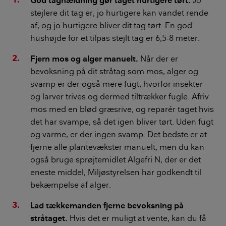
God taghældning gør taget hurtigere tørt.
Jo
stejlere dit tag er, jo hurtigere kan vandet rende
af, og jo hurtigere bliver dit tag tørt. En god
hushøjde for et tilpas stejlt tag er 6,5-8 meter.
Fjern mos og alger manuelt.
Når der er
bevoksning på dit stråtag som mos, alger og
svamp er der også mere fugt, hvorfor insekter
og larver trives og dermed tiltrækker fugle. Afriv
mos med en blød græsrive, og reparér taget hvis
det har svampe, så det igen bliver tørt. Uden fugt
og varme, er der ingen svamp. Det bedste er at
fjerne alle plantevækster manuelt, men du kan
også bruge sprøjtemidlet Algefri N, der er det
eneste middel, Miljøstyrelsen har godkendt til
bekæmpelse af alger.
Lad tækkemanden fjerne bevoksning på
stråtaget.
Hvis det er muligt at vente, kan du få