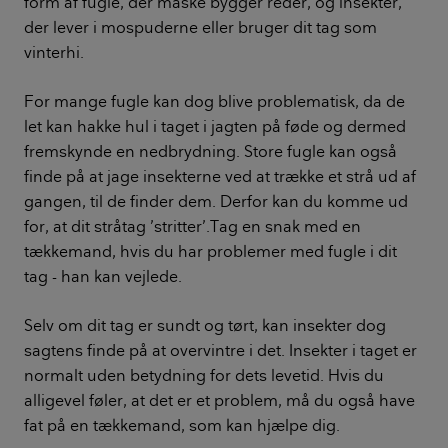
form af fugle, der måske bygger reder, og insekter,
der lever i mospuderne eller bruger dit tag som
vinterhi.
For mange fugle kan dog blive problematisk, da de
let kan hakke hul i taget i jagten på føde og dermed
fremskynde en nedbrydning. Store fugle kan også
finde på at jage insekterne ved at trække et strå ud af
gangen, til de finder dem. Derfor kan du komme ud
for, at dit stråtag ’stritter’.Tag en snak med en
tækkemand, hvis du har problemer med fugle i dit
tag - han kan vejlede.
Selv om dit tag er sundt og tørt, kan insekter dog
sagtens finde på at overvintre i det. Insekter i taget er
normalt uden betydning for dets levetid. Hvis du
alligevel føler, at det er et problem, må du også have
fat på en tækkemand, som kan hjælpe dig.