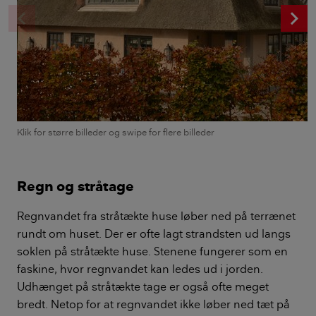
chevron_left
c
Klik for større billeder og swipe for flere billeder
Regn og stråtage
Regnvandet fra stråtækte huse løber ned på terrænet
rundt om huset. Der er ofte lagt strandsten ud langs
soklen på stråtækte huse. Stenene fungerer som en
faskine, hvor regnvandet kan ledes ud i jorden.
Udhænget på stråtækte tage er også ofte meget
bredt. Netop for at regnvandet ikke løber ned tæt på