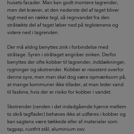
husets facader. Man kan godt montere tagrender,
men det kræver, at den nederste del af taget bliver
lagt med en række tegl, så regnvandet fra den
stråtækte del af taget løber ned på teglstenene og
videre ned i tagrenden.
Der må aldrig benyttes zink i forbindelse med
stråtage. Syren i stråtaget angriber zinken. Derfor
benyttes der ofte kobber til tagrender, inddækninger,
rygninger og skotrender. Kobber er resistent overfor
denne syre, men man skal dog være opmærksom på,
at mange kommuner ikke tillader, at man leder vand
til faskine, hvis der er risiko for kobber i vandet.
Skotrender (renden i det indadgående hjørne mellem
to skrå tagflader) behøves ikke at udføres i kobber og
kan sagtens være tækkede eller af materialer som
tagpap, rustfrit stål, aluminium osv.