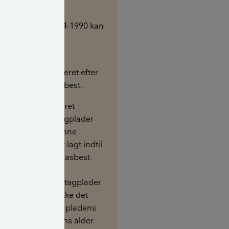
kifertage og
ladetage fra 1984-1990 kan
lde asbest.
kifertage og
ladetage produceret efter
ndeholder ikke asbest.
er 1988 har der været
f asbestholdige tagplader
ispensationer kunne
l 1990, og plader lagt indtil
ermed indeholde asbest.
ersøge, om dine tagplader
asbest ved at tjekke det
 er præget ind i pladens
fhængig af pladens alder