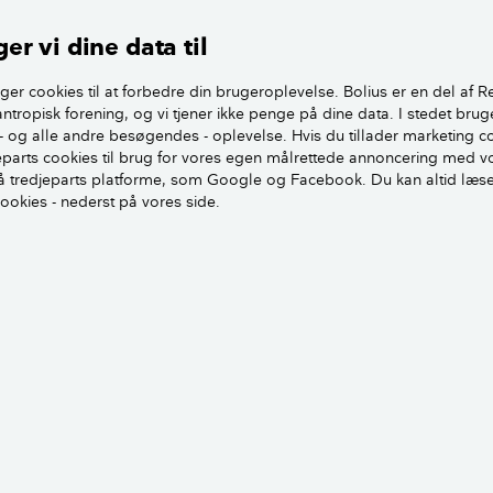
 da det ikke vil forlænge tagets levetid. Er taget fx mere end 
er vi dine data til
relativt stor risiko for, at tagpladerne er så nedbrudte, at de
nse og male taget. Her anbefales det at udskifte tagbelægni
ger cookies til at forbedre din brugeroplevelse. Bolius er en del af R
antropisk forening, og vi tjener ikke penge på dine data. I stedet brug
- og alle andre besøgendes - oplevelse. Hvis du tillader marketing c
Udskiftning af tagbelægning
jeparts cookies til brug for vores egen målrettede annoncering med v
 tredjeparts platforme, som Google og Facebook. Du kan altid læs
cookies - nederst på vores side.
e taget, hvis der er asbest
Tjek om di
Sådan finde
 og kunstskifertage lagt inden 1990 kan
asbest i di
t. I faktaboksen kan du se, hvordan du
kunstskifer
gælder dit tag.
Kunsts
hedsskadeligt og kan give asbestose
bølgep
 kræft i blandt andet lunger og
1984 i
s man indånder fibrene. Derfor er der
asbest