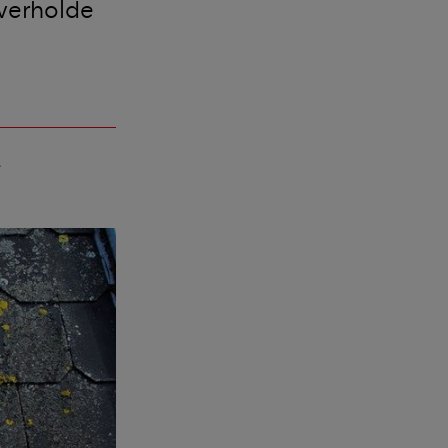
overholde
add