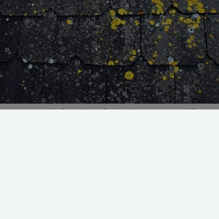
kan renses, og nogle af dem kan også males. Her ser du et kunstskifertag me
r producenten om rensning og maling
ing, du bør overveje, hvis du vil rense eller male dit fiberce
ler kunstskifertag (tidligere kendt som eternittag).
er producenterne at male plader, som ikke har været malet fr