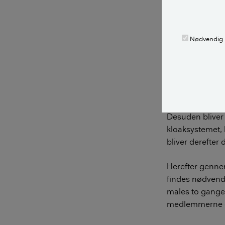
Hvordan u
maling af
Nødvendig
Der er firmaer,
anvender en spe
spulet med en l
ikke bliver hvirv
Desuden bliver v
kloaksystemet, 
bliver derefter
Herefter gennem
findes nødvend
males to gange
medlemmerne e