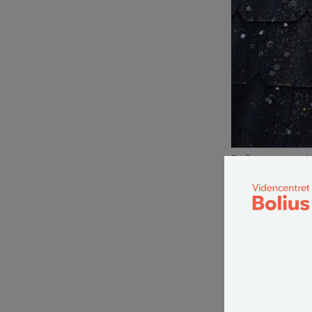
De fleste tagtyper 
Arkivfoto.
Hvad mene
Der er en del t
bølgepladetag el
Generelt fraråd