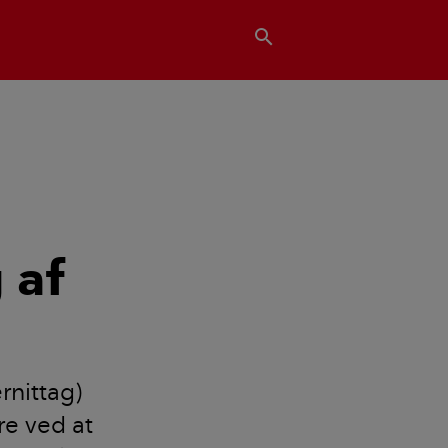
search
 af
rnittag)
re ved at