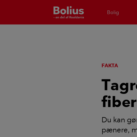
Bolig
FAKTA
Tagr
fibe
Du kan gør
pænere, me