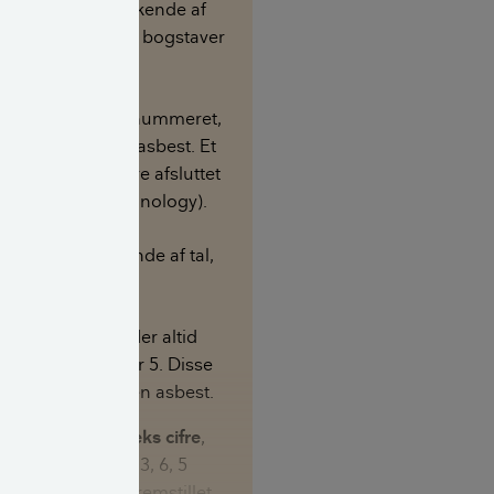
et bestå udelukkende af
f en kombination af bogstaver
dgår bogstaver i nummeret,
 fremstillet uden asbest. Et
r vil typisk være afsluttet
n-Asbestos Technology).
består udelukkende af tal,
p i to grupper:
med otte cifre
, der altid
 med enten 4 eller 5. Disse
er fremstillet uden asbest.
med fem eller seks cifre
,
 starte med 0, 1, 3, 6, 5
. Disse plader er fremstillet