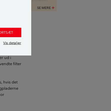
best.
SE MERE
add
 kan aflæse tallene eller
ladernes alder, bør du få
 Disse firmaer
alyse af, om de indeholder
FORTSÆT
get bliver
t asbestfibrene
Vis detaljer
l, så kontakt gerne
 Swisspearl (tidligere
er ud i
it og Cembrit).
endte filter
, hvis det
agpladerne
vor