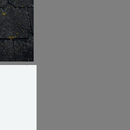
d begroning af lav.
 af tag?
mentbaserede
a starten,