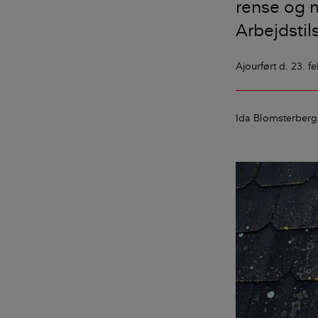
rense og m
Arbejdstil
Ajourført
d. 23. f
Ida Blomsterberg