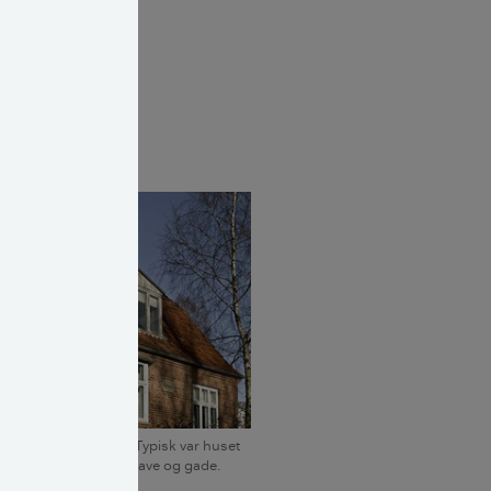
 del, køkken og
g fjerde del -
rnap i
 brændsel og
ervilla med karnap. Typisk var huset
 stuer vendte ud mod have og gade.
en