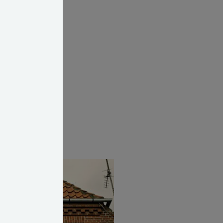
pe. Det er en
er ikke til at
mestervillaer.
om prægede de
 historicismen.