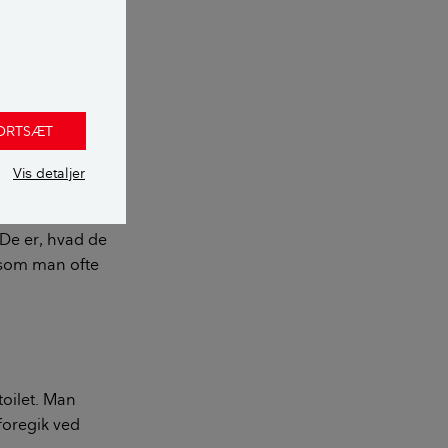
 gavlene)
FORTSÆT
 hvidmalede
Vis detaljer
 De er, hvad de
, som man ofte
oilet. Man
foregik ved