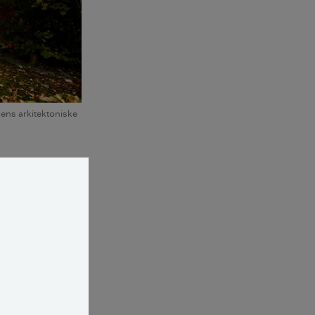
ens arkitektoniske
en 1915 til
 og stilfærdigt
iddelklassen. De
ngere ude end de