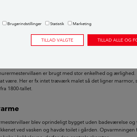
tag (tag med fald til alle husets sider, men kun halvt fald på
ims
Brugerindstillinger
Statistik
Marketing
f røde mursten
TILLAD VALGTE
TILLAD ALLE OG 
, ofte som dannebrogsvinduer eller med sprosser, og ofte
laceret skorsten
murermestervillaen er brugt med stor enkelhed og ærlighed.
r at være. Her er fx intet træværk malet så det ligner marmor
fra 1800-tallet.
varme
mestervillaer blev oprindeligt bygget uden badeværelse og t
økkenet ved vasken og havde toilet i gården. Opvarmningen 