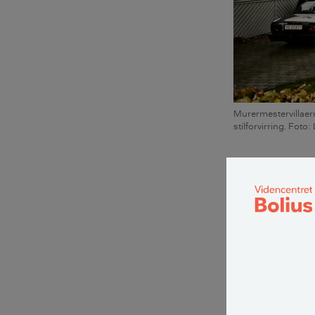
Murermestervillaer
stilforvirring. Foto
Hvad er e
En murermestervi
1930. Murermest
udtryk.
Murermestervill
blev opført i vi