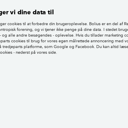
itekter til at tage initiativ til forskellige
lle fremme byggeriet af gode, enkle og
er vi dine data til
miliehuse med udgangspunkt i den danske
Et af initiativerne var altså Bedre
ger cookies til at forbedre din brugeroplevelse. Bolius er en del af R
antropisk forening, og vi tjener ikke penge på dine data. I stedet brug
 udarbejdede en standard eller en slags
Murermestervillaen
- og alle andre besøgendes - oplevelse. Hvis du tillader marketing c
arkitektur. Foto: L
en hustype med velproportionerede
jeparts cookies til brug for vores egen målrettede annoncering med v
orslag til placering af vinduer, døre,
 tredjeparts platforme, som Google og Facebook. Du kan altid læs
er m.m. Murermestervillaerne blev opført i tråd med Bedre 
cookies - nederst på vores side.
e i deres udtryk og opført i gode materialer efter dansk bygg
Foreningen Bedre Byggeskik
ng
illa har typisk en tilnærmelsesvis kvadratisk grundplan, som
felter rundt om en central skorsten.