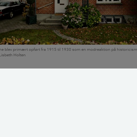
ne blev primært opført fra 1915 til 1930 som en modreaktion på historicism
: Lisbeth Holten
n murermestervilla?
lla er en solid og gedigen bolig i 1 ½ eller 2 plan fra period
ervillaen er kompakt men velproportioneret og har et enkelt
aer blev typisk bygget som bolig for familier, der tilhørte m
llakvarterer, som lå i en ring uden om de større byer, lidt læ