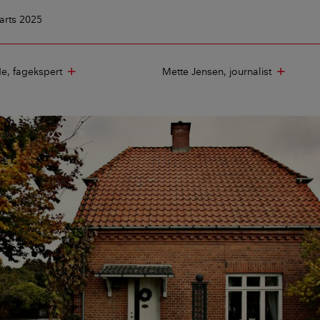
arts 2025
de
fagekspert
Mette Jensen
journalist
add
add