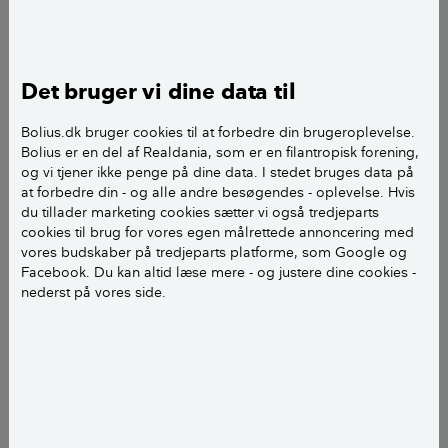
betragteligt, fordi du skal tage stilling til, hvilken
"vare" du skal købe, i hvor store mængder osv.
Du bliver en del af byggesagen. Du vil også blive i
Det bruger vi dine data til
stand til at vurdere, hvorvidt du selv kan og vil påtage
dig opgaven med at lægge et endeligt budget.
Bolius.dk bruger cookies til at forbedre din brugeroplevelse.
Bolius er en del af Realdania, som er en filantropisk forening,
og vi tjener ikke penge på dine data. I stedet bruges data på
Dit første budgetoverslag bliver en slags ledetråd,
at forbedre din - og alle andre besøgendes - oplevelse. Hvis
som:
du tillader marketing cookies sætter vi også tredjeparts
cookies til brug for vores egen målrettede annoncering med
vores budskaber på tredjeparts platforme, som Google og
under de første overvejelser giver dig et
Facebook. Du kan altid læse mere - og justere dine cookies -
fingerpeg om, hvorvidt projektet overhovedet er
nederst på vores side.
realistisk rent økonomisk.
senere i forløbet er et godt styringsredskab.
gør budgettet til en form for "forsikring" mod en
økonomisk glidebane.