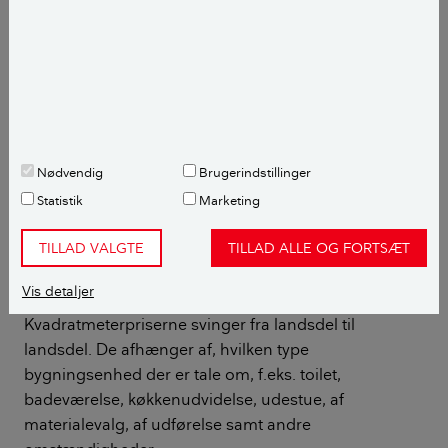
disse være relevante:
Grund- og terrænarbejder
Selve tilbygningens kvadratmeterpris
Eventuel nedrivning
Nødvendig
Brugerindstillinger
"Ombygning/tilkobling" af eksisterende hus
Statistik
Marketing
Eventuel terrasse
TILLAD VALGTE
TILLAD ALLE OG FORTSÆT
Rådgiver (honorar).
Vis detaljer
Kvadratmeterpriserne svinger fra landsdel til
landsdel. De afhænger af, hvilken type
bygningsenhed der er tale om, f.eks. toilet,
badeværelse, køkkenudvidelse, udestue, af
materialevalg, af udførelse samt andre