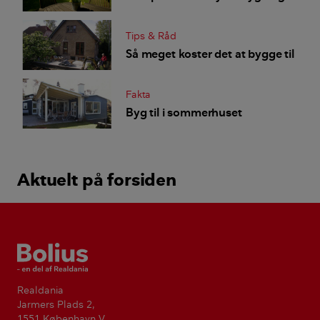
Tips & Råd
Så meget koster det at bygge til
Fakta
Byg til i sommerhuset
Aktuelt på forsiden
Bolius
Realdania
Jarmers Plads 2,
1551 København V