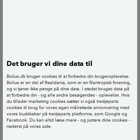
Det bruger vi dine data til
Bolius.dk bruger cookies til at forbedre din brugeroplevelse.
Bolius er en del af Realdania, som er en filantropisk forening,
og vi tjener ikke penge på dine data. I stedet bruges data på
at forbedre din - og alle andre besøgendes - oplevelse. Hvis
Der er flere grunde til, at der ofte kan ligge meget støv under
du tillader marketing cookies sætter vi også tredjeparts
sengen. Foto: Rikke Berg
cookies til brug for vores egen målrettede annoncering med
Støv har det med at samles på nogle udvalgte
vores budskaber på tredjeparts platforme, som Google og
Facebook. Du kan altid læse mere - og justere dine cookies -
yndlingssteder i boligen. Måske har du også oplevet,
nederst på vores side.
at under sengen er et af stederne, hvor der nærmest
kan ligge bunker af støv?