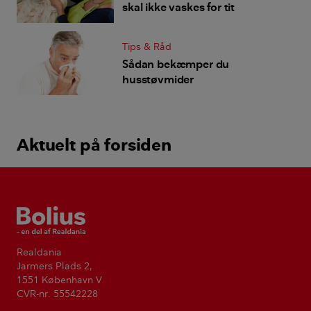
skal ikke vaskes for tit
Tips & Råd
Sådan bekæmper du
husstøvmider
Aktuelt på forsiden
Bolius
Realdania
Jarmers Plads 2,
1551 København V
CVR-nr. 55542228