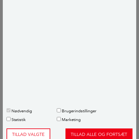
Hvornår skal du så din mistelten?
April og maj er det bedste tidspunkt at så mistelten
på. Frøene skal sås hurtigt efter, at misteltenbærrene
er blevet plukket.
LÆS OGSÅ:
Få styr på dine giftige planter
Nødvendig
Brugerindstillinger
Statistik
Marketing
TILLAD VALGTE
TILLAD ALLE OG FORTSÆT