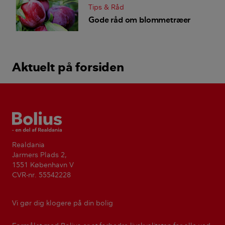
Tips & Råd
Gode råd om blommetræer
Aktuelt på forsiden
Bolius
Realdania
Jarmers Plads 2,
1551 København V
CVR-nr. 55542228
Vi gør dig klogere på din bolig