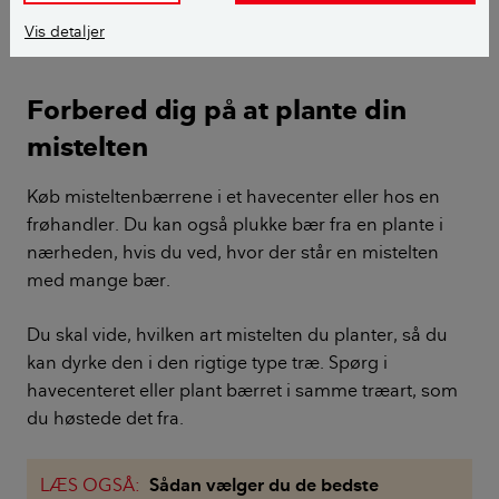
Vis detaljer
Du kan dyrke løvtræ-misteltenen på et æbletræ. Foto: iStock
Forbered dig på at plante din
mistelten
Køb misteltenbærrene i et havecenter eller hos en
frøhandler. Du kan også plukke bær fra en plante i
nærheden, hvis du ved, hvor der står en mistelten
med mange bær.
Du skal vide, hvilken art mistelten du planter, så du
kan dyrke den i den rigtige type træ. Spørg i
havecenteret eller plant bærret i samme træart, som
du høstede det fra.
LÆS OGSÅ:
Sådan vælger du de bedste