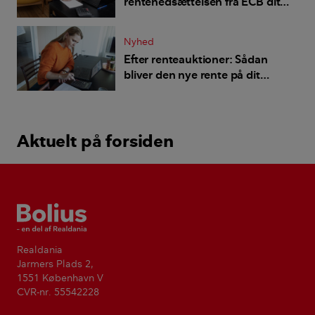
rentenedsættelsen fra ECB dit
boliglån
Nyhed
Efter renteauktioner: Sådan
bliver den nye rente på dit
boliglån
Aktuelt på forsiden
Bolius
Realdania
Jarmers Plads 2,
1551 København V
CVR-nr. 55542228