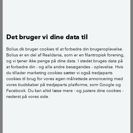
rente-lån får hurtigst glæde af
rentefald
De boligejere, der hurtigst kommer til at mærke
rentefaldet på deres realkreditlån, er dem med
Det bruger vi dine data til
variabel rente og helt kort rentebinding.
Bolius.dk bruger cookies til at forbedre din brugeroplevelse.
Det er fx etårige flekslån (F1) og de såkaldte kort
Bolius er en del af Realdania, som er en filantropisk forening,
og vi tjener ikke penge på dine data. I stedet bruges data på
rentelån, der hedder F-Kort hos Totalkredit, FlexKort
at forbedre din - og alle andre besøgendes - oplevelse. Hvis
hos Realkredit Danmark og Kort Rente hos Nordea
du tillader marketing cookies sætter vi også tredjeparts
Kredit.
cookies til brug for vores egen målrettede annoncering med
vores budskaber på tredjeparts platforme, som Google og
Facebook. Du kan altid læse mere - og justere dine cookies -
I første omgang kan den gruppe af låntagere, der
nederst på vores side.
skal have ny rente med virkning fra 1. januar 2025,
godt begynde at glæde sig, påpeger Sune Malthe-
Thagaard, chefanalytiker i Totalkredit.
- Boligejere med et F-kort-lån, der får ny rente to