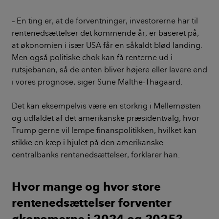
– En ting er, at de forventninger, investorerne har til
rentenedsættelser det kommende år, er baseret på,
at økonomien i især USA får en såkaldt blød landing.
Men også politiske chok kan få renterne ud i
rutsjebanen, så de enten bliver højere eller lavere end
i vores prognose, siger Sune Malthe-Thagaard.
Det kan eksempelvis være en storkrig i Mellemøsten
og udfaldet af det amerikanske præsidentvalg, hvor
Trump gerne vil lempe finanspolitikken, hvilket kan
stikke en kæp i hjulet på den amerikanske
centralbanks rentenedsættelser, forklarer han.
Hvor mange og hvor store
rentenedsættelser forventer
økonomerne i 2024 og 2025?