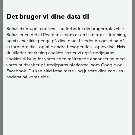
For at køle økonomien af så vi i løbet af 2022 og 2023,
Det bruger vi dine data til
at ECB satte renten op fra -0,5 procent til 4
procent. Men i 2024 var der altså kommet tilpas
Bolius.dk bruger cookies til at forbedre din brugeroplevelse.
Bolius er en del af Realdania, som er en filantropisk forening,
meget ro på inflationen til, at ECB begyndte at skrue
og vi tjener ikke penge på dine data. I stedet bruges data på
den anden vej.
at forbedre din - og alle andre besøgendes - oplevelse. Hvis
du tillader marketing cookies sætter vi også tredjeparts
Den første af de fem rentenedsættelser kom i juni
cookies til brug for vores egen målrettede annoncering med
vores budskaber på tredjeparts platforme, som Google og
med en rentenedsættelse fra 4,0 procent til 3,75
Facebook. Du kan altid læse mere - og justere dine cookies -
procent.
nederst på vores side.
Ved det næste rentemøde i juli 2024 holdt ECB-chef
Christine Lagarde renteknappen i ro, men ved hvert
af de efterfølgende fire møder er renten blevet skruet
ned med 0,25 procentpoint.
Traditionen tro fulgte Danmarks Nationalbank trop
med en tilsvarende rentenedsættelse, så den ledende