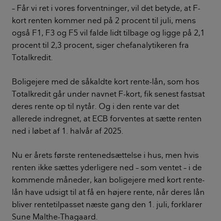
– Får vi ret i vores forventninger, vil det betyde, at F-
kort renten kommer ned på 2 procent til juli, mens
også F1, F3 og F5 vil falde lidt tilbage og ligge på 2,1
procent til 2,3 procent, siger chefanalytikeren fra
Totalkredit.
Boligejere med de såkaldte kort rente-lån, som hos
Totalkredit går under navnet F-kort, fik senest fastsat
deres rente op til nytår. Og i den rente var det
allerede indregnet, at ECB forventes at sætte renten
ned i løbet af 1. halvår af 2025.
Nu er årets første rentenedsættelse i hus, men hvis
renten ikke sættes yderligere ned – som ventet – i de
kommende måneder, kan boligejere med kort rente-
lån have udsigt til at få en højere rente, når deres lån
bliver rentetilpasset næste gang den 1. juli, forklarer
Sune Malthe-Thagaard.