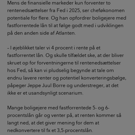
Mens de finansielle markeder kun forventer to
rentenedsættelser fra Fed i 2025, ser cheføkonomen
potentiale for flere. Og han opfordrer boligejere med
fastforrentede lån til at følge godt med i udviklingen
på den anden side af Atlanten.
– I øjeblikket taler vi 4 procent i rente på et
fastforrentet lån. Og skulle tilfældet ske, at der bliver
skruet op for forventningerne til rentenedsættelser
hos Fed, så kan vi pludselig begynde at tale om
endnu lavere renter og potentiel konverteringsbølge,
påpeger Jeppe Juul Borre og understreger, at det
ikke er et usandsynligt scenarium.
Mange boligejere med fastforrentede 5- og 6-
procentslån går og venter på, at renten kommer så
langt ned, at det giver mening for dem at
nedkonvertere til fx et 3,5-procentslån.