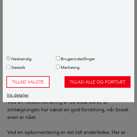
Hvad betyder omkostningerne for
økonomien i en omlægning?
En af ulemperne ved en låneomlægning er, at den
koster en del - typisk mellem 15.000-30.000 kr. De
omkostninger skal du huske at regne med, når du
skal overveje, hvorvidt en konvertering er en god idé
eller ej.
Nødvendig
Brugerindstillinger
Statistik
Marketing
For at vurdere det skal du se på break even. Det er
det antal år, der går, før omkostningerne ved
TILLAD VALGTE
TILLAD ALLE OG FORTSÆT
omlægningen har tjent sig selv hjem igen.
Vis detaljer
Ved en nedkonvertering er du altså sikret, at
omlægningen har været en god forretning, når break
even er nået.
Ved en opkonvertering er det lidt anderledes. Her er