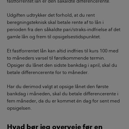
fastforrentet lån er den såkaldte differencerente.
Udgiften udtrykker det forhold, at du rent
beregningsteknisk skal betale rente af to lån i
perioden fra den såkaldte pari/straks-indfrielse af det
gamle lån og frem til opsigelsestidspunktet.
Et fastforrentet lån kan altid indfries til kurs 100 med
to måneders varsel til førstkommende termin.
Opsiger du lånet den sidste bankdag i april, skal du
betale differencerente for to måneder.
Har du derimod valgt at opsige lånet den første
bankdag i måneden, skal du betale differencerente i
fem måneder, da du er kommet én dag for sent med
opsigelsen.
Hvad bør jeg overveje før en