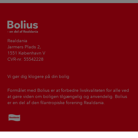
Bolius
Realdania
Jarmers Plads 2,
1551 København V
CVR-nr. 55542228
Vi gør dig klogere på din bolig
Formålet med Bolius er at forbedre livskvaliteten for alle ved
at gøre viden om boligen tilgængelig og anvendelig. Bolius
er en del af den filantropiske forening Realdania.
Realdania
Kontakt