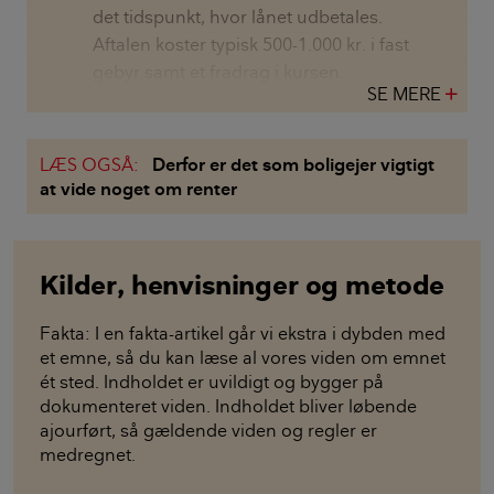
det tidspunkt, hvor lånet udbetales.
Aftalen koster typisk 500-1.000 kr. i fast
gebyr samt et fradrag i kursen.
SE MERE
add
LÆS OGSÅ:
Derfor er det som boligejer vigtigt
at vide noget om renter
Kilder, henvisninger og metode
Fakta: I en fakta-artikel går vi ekstra i dybden med
et emne, så du kan læse al vores viden om emnet
ét sted. Indholdet er uvildigt og bygger på
dokumenteret viden. Indholdet bliver løbende
ajourført, så gældende viden og regler er
medregnet.