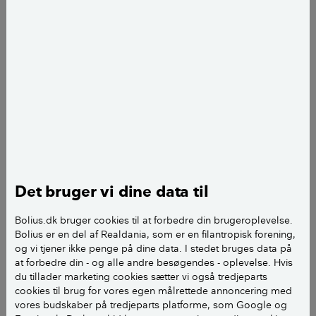
Behov for likviditet:
Går du med planer om en
modernisering, tilbygning eller køb af en anden
bolig, kan en låneomlægning blive aktuel.
Stigende boligpriser:
Er boligprisen steget
markant siden købet, har du sandsynligvis en
betydelig friværdi i boligen. Du kan bruge
friværdien til at indfri et højt forrentet banklån
eller anden gæld.
Ophør af afdragsfrihed:
Ophør af afdragsfrihed
Det bruger vi dine data til
medfører en væsentlig stigning i ydelsen.
Ønsker du fortsat en lav ydelse, kan du overveje
Bolius.dk bruger cookies til at forbedre din brugeroplevelse.
optagelse af et ny lån. Er renten i mellemtiden
Bolius er en del af Realdania, som er en filantropisk forening,
faldet, slår du to fluer med et smæk.
og vi tjener ikke penge på dine data. I stedet bruges data på
at forbedre din - og alle andre besøgendes - oplevelse. Hvis
du tillader marketing cookies sætter vi også tredjeparts
LÆS OGSÅ:
Realkreditlån - hvilke typer er der?
cookies til brug for vores egen målrettede annoncering med
vores budskaber på tredjeparts platforme, som Google og