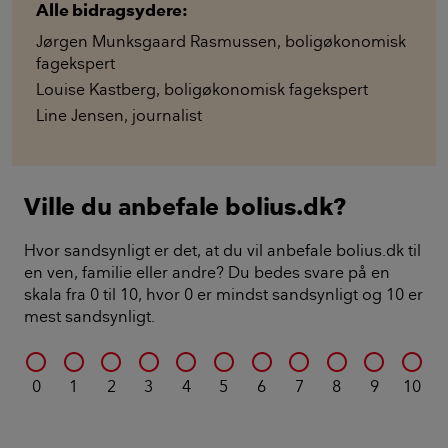
Alle bidragsydere:
Jørgen Munksgaard Rasmussen
,
boligøkonomisk
fagekspert
Louise Kastberg
,
boligøkonomisk fagekspert
Line Jensen
,
journalist
Ville du anbefale bolius.dk?
Hvor sandsynligt er det, at du vil anbefale bolius.dk til
en ven, familie eller andre? Du bedes svare på en
skala fra 0 til 10, hvor 0 er mindst sandsynligt og 10 er
mest sandsynligt.
0
1
2
3
4
5
6
7
8
9
10