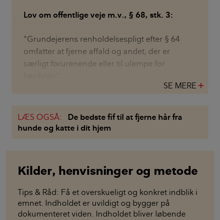
Lov om offentlige veje m.v., § 68, stk. 3:
"Grundejerens renholdelsespligt efter § 64
omfatter at fjerne affald og andet, der er
særligt forurenende eller til ulempe for
færdslen".
SE MERE
add
LÆS OGSÅ:
De bedste fif til at fjerne hår fra
hunde og katte i dit hjem
Kilder, henvisninger og metode
Tips & Råd: Få et overskueligt og konkret indblik i
emnet. Indholdet er uvildigt og bygger på
dokumenteret viden. Indholdet bliver løbende