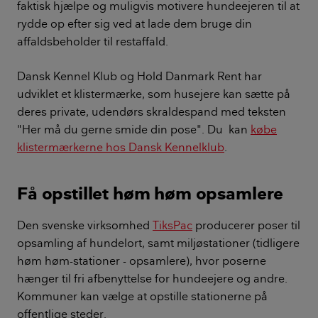
faktisk hjælpe og muligvis motivere hundeejeren til at
rydde op efter sig ved at lade dem bruge din
affaldsbeholder til restaffald.
Dansk Kennel Klub og Hold Danmark Rent har
udviklet et klistermærke, som husejere kan sætte på
deres private, udendørs skraldespand med teksten
"Her må du gerne smide din pose". Du kan
købe
klistermærkerne hos Dansk Kennelklub
.
Få opstillet høm høm opsamlere
Den svenske virksomhed
TiksPac
producerer poser til
opsamling af hundelort, samt miljøstationer (tidligere
høm høm-stationer - opsamlere), hvor poserne
hænger til fri afbenyttelse for hundeejere og andre.
Kommuner kan vælge at opstille stationerne på
offentlige steder.