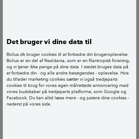
Der er ikke nogen lov, der konkret henviser til hundes
efterladenskaber, så i praksis henvises til både
Vejloven og Færdselsloven.
Ifølge Vejloven er det forbudt at efterlade affald på
vejarealer, herunder fortove, og det gælder altså
Det bruger vi dine data til
også hundelort. Reglen gælder både offentlige veje
Bolius.dk bruger cookies til at forbedre din brugeroplevelse.
og private fællesveje i byer.
Bolius er en del af Realdania, som er en filantropisk forening,
og vi tjener ikke penge på dine data. I stedet bruges data på
Politiet har dog ikke den store erfaring med sager på
at forbedre din - og alle andre besøgendes - oplevelse. Hvis
området. Østjyllands Politi kender til sager fra andre
du tillader marketing cookies sætter vi også tredjeparts
cookies til brug for vores egen målrettede annoncering med
politikredse, hvor der er foretaget sigtelse efter
vores budskaber på tredjeparts platforme, som Google og
færdselsloven, der siger. at: "Der må ikke på vej
Facebook. Du kan altid læse mere - og justere dine cookies -
henkastes eller efterlades noget, der kan være til fare
nederst på vores side.
eller ulempe for færdslen".
Hundelort kan straffes med bøde