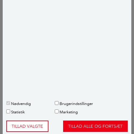
gøre det, og det er trods alt nemmere, når det er ens
egen hund. Og så er du heller ikke med til at give
andre hundeejere et dårligt ry.
Nødvendig
Brugerindstillinger
Statistik
Marketing
TILLAD VALGTE
TILLAD ALLE OG FORTSÆT