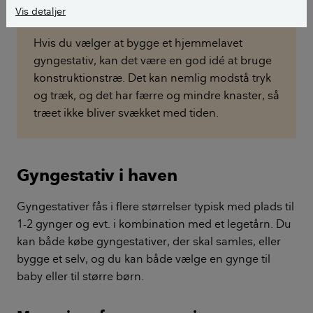
Vis detaljer
Tip!
Hvis du vælger at bygge et hjemmelavet
gyngestativ, kan det være en god idé at bruge
konstruktionstræ. Det kan nemlig modstå tryk
og træk, og det har færre og mindre knaster, så
træet ikke bliver svækket med tiden.
Gyngestativ i haven
Gyngestativer fås i flere størrelser typisk med plads til
1-2 gynger og evt. i kombination med et legetårn. Du
kan både købe gyngestativer, der skal samles, eller
bygge et selv, og du kan både vælge en gynge til
baby eller til større børn.