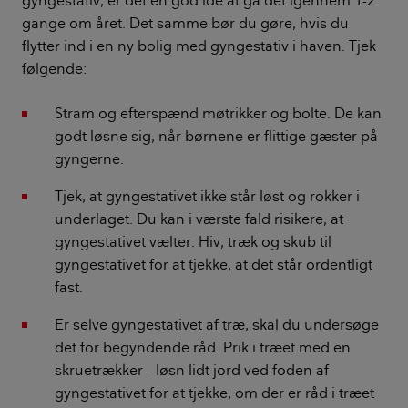
gyngestativ, er det en god idé at gå det igennem 1-2
gange om året. Det samme bør du gøre, hvis du
flytter ind i en ny bolig med gyngestativ i haven. Tjek
følgende:
Stram og efterspænd møtrikker og bolte. De kan
godt løsne sig, når børnene er flittige gæster på
gyngerne.
Tjek, at gyngestativet ikke står løst og rokker i
underlaget. Du kan i værste fald risikere, at
gyngestativet vælter. Hiv, træk og skub til
gyngestativet for at tjekke, at det står ordentligt
fast.
Er selve gyngestativet af træ, skal du undersøge
det for begyndende råd. Prik i træet med en
skruetrækker – løsn lidt jord ved foden af
gyngestativet for at tjekke, om der er råd i træet