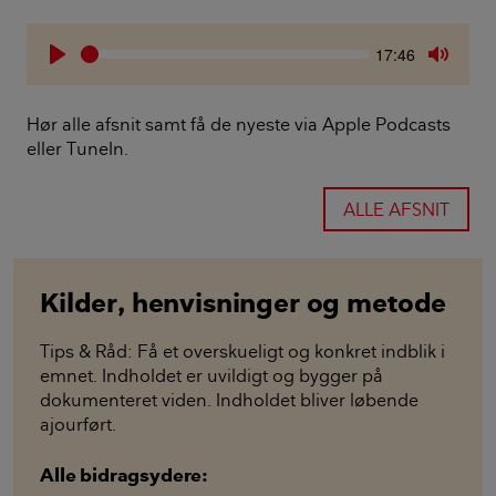
Seek
Current
17:46
time
Play
Toggle
Mute
Hør alle afsnit samt få de nyeste via Apple Podcasts
eller TuneIn.
ALLE AFSNIT
Kilder, henvisninger og metode
Tips & Råd: Få et overskueligt og konkret indblik i
emnet. Indholdet er uvildigt og bygger på
dokumenteret viden. Indholdet bliver løbende
ajourført.
Alle bidragsydere: