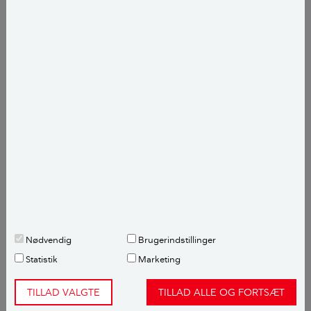
LÆS OGSÅ:
Indretning af haven: Sådan
planlægger du din drømmehave
Nødvendig
Brugerindstillinger
Statistik
Marketing
Du kan grave stolperne ned eller støbe dem fast, når du sætter et
gyngestativ op i haven. Foto: Per Morten Abrahamsen
TILLAD VALGTE
TILLAD ALLE OG FORTSÆT