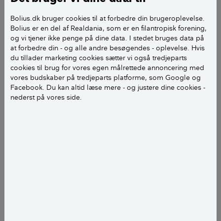
Gynge i et træ
Bolius.dk bruger cookies til at forbedre din brugeroplevelse.
Bolius er en del af Realdania, som er en filantropisk forening,
og vi tjener ikke penge på dine data. I stedet bruges data på
En gynge i et træ kan være en fin måde at få en
at forbedre din - og alle andre besøgendes - oplevelse. Hvis
gynge i haven uden at placere et stort gyngestativ,
du tillader marketing cookies sætter vi også tredjeparts
der tager både plads og udsyn til resten af haven. Du
cookies til brug for vores egen målrettede annoncering med
vores budskaber på tredjeparts platforme, som Google og
kan vælge at skrue gyngen fast i træet eller bruge
Facebook. Du kan altid læse mere - og justere dine cookies -
stropper, der gør det nemt at flytte gyngen.
nederst på vores side.