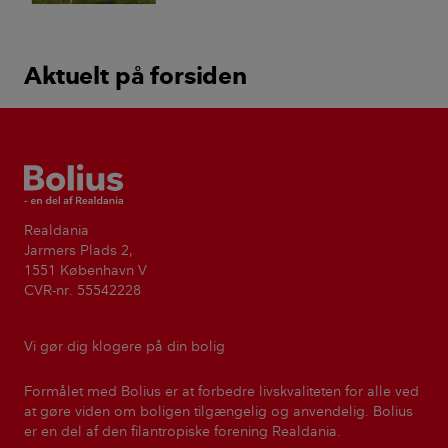
Aktuelt på forsiden
Bolius
Realdania
Jarmers Plads 2,
1551 København V
CVR-nr. 55542228
Vi gør dig klogere på din bolig
Formålet med Bolius er at forbedre livskvaliteten for alle ved
at gøre viden om boligen tilgængelig og anvendelig. Bolius
er en del af den filantropiske forening Realdania.