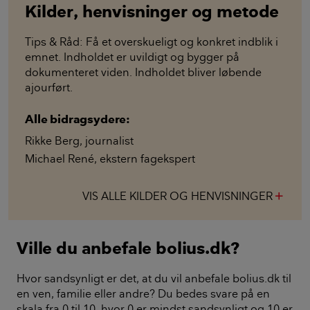
Kilder, henvisninger og metode
Tips & Råd: Få et overskueligt og konkret indblik i
emnet. Indholdet er uvildigt og bygger på
dokumenteret viden. Indholdet bliver løbende
ajourført.
Alle bidragsydere:
Rikke Berg
,
journalist
Michael René
,
ekstern fagekspert
VIS ALLE KILDER OG HENVISNINGER
add
Ville du anbefale bolius.dk?
Hvor sandsynligt er det, at du vil anbefale bolius.dk til
en ven, familie eller andre? Du bedes svare på en
skala fra 0 til 10, hvor 0 er mindst sandsynligt og 10 er