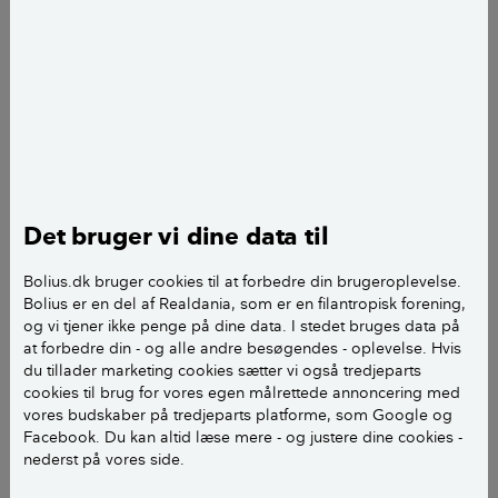
Hvordan fjerner du pletter fra
tæpper?
Danskvand kan være et vidundermiddel, når du skal
fjerne pletter fra tæpper. Det afhænger dog af, hvilke
pletter der er tale om.
Det bruger vi dine data til
Mange af de pletter, der kommer på tæpper, kommer
fra væsker, vi drikker, og de er ofte syrlige (har en pH-
Bolius.dk bruger cookies til at forbedre din brugeroplevelse.
værdi fra 2-6). Danskvand er også syrligt og har en
Bolius er en del af Realdania, som er en filantropisk forening,
og vi tjener ikke penge på dine data. I stedet bruges data på
pH-værdi på omkring 5, og da syrlige produkter i en
at forbedre din - og alle andre besøgendes - oplevelse. Hvis
række tilfælde kan opløse pletter fra syrligt indhold, er
du tillader marketing cookies sætter vi også tredjeparts
det en god idé at prøve med danskvand.
cookies til brug for vores egen målrettede annoncering med
vores budskaber på tredjeparts platforme, som Google og
Facebook. Du kan altid læse mere - og justere dine cookies -
Det er nemmest at fjerne pletter på tæpper med
nederst på vores side.
danskvand, mens pletterne er så friske som muligt.