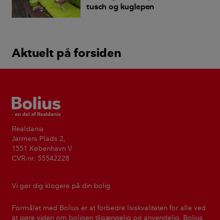
tusch og kuglepen
Aktuelt på forsiden
Bolius
Realdania
Jarmers Plads 2,
1551 København V
CVR-nr. 55542228
Vi gør dig klogere på din bolig
Formålet med Bolius er at forbedre livskvaliteten for alle ved
at gøre viden om boligen tilgængelig og anvendelig. Bolius