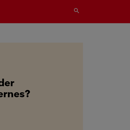
search
der
jernes?