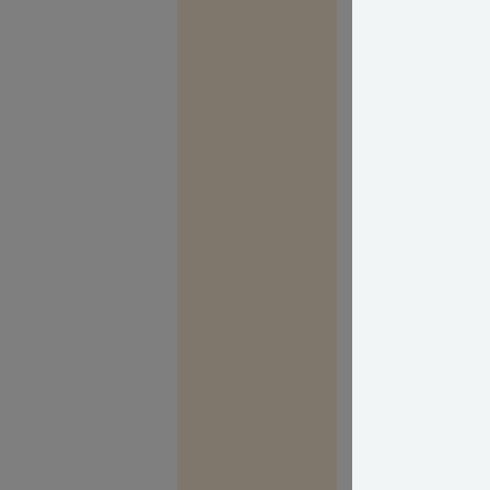
stiger luftfugti
dermed kan den
på en kold dag
Pladerne holde
lavet af organis
Her er brædder 
så der er en li
Men uagtet om d
mm afstand over
Jeg ville aldri
med det og kig
pladerne, hvis
mellem dem og 