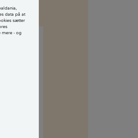
ealdania,
es data på at
ookies sætter
ores
e mere - og
ugten nedefra.
 og i takt med
slige, så falder
der er oppe på
ved de 22-24° så