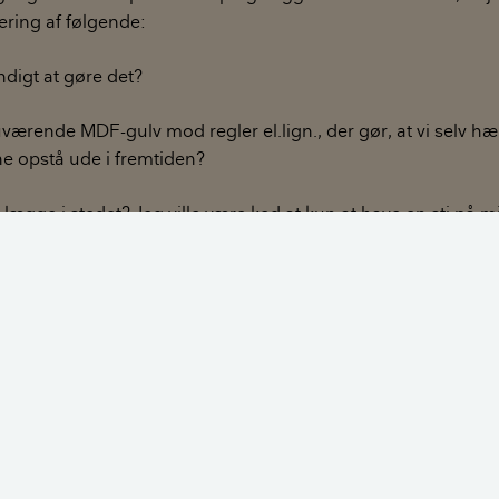
ering af følgende:
ndigt at gøre det?
nuværende MDF-gulv mod regler el.lign., der gør, at vi selv h
e opstå ude i fremtiden?
 lægge i stedet? Jeg ville være ked at kun at have en sti på m
il opbevaring. Tømreren foreslog forskallingsbrædder, for at 
igt. Hvilken dimension skal de have for at kunne bære, og h
 de lægges med, for at der ikke kan opstå kondens?
e tak for jeres svar!