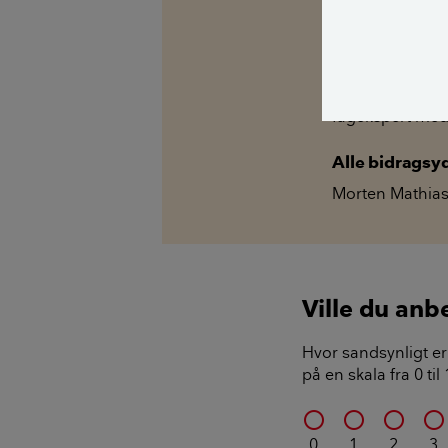
Kilder, h
Spørg Bolius: D
alle stille et 
fagekspert med
Alle bidragsy
Morten Mathia
Ville du anb
Hvor sandsynligt er 
på en skala fra 0 ti
0
1
2
3