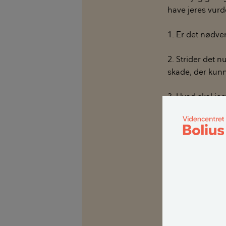
have jeres vurd
1. Er det nødve
2. Strider det 
skade, der kunn
3. Hvad skal jeg
bruger loftet t
billigt som mul
mellemrum skal
På forhånd mang
Mvh
Eskild H