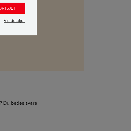
FORTSÆT
Vis detaljer
kasse. Her kan
 uvildig
re? Du bedes svare