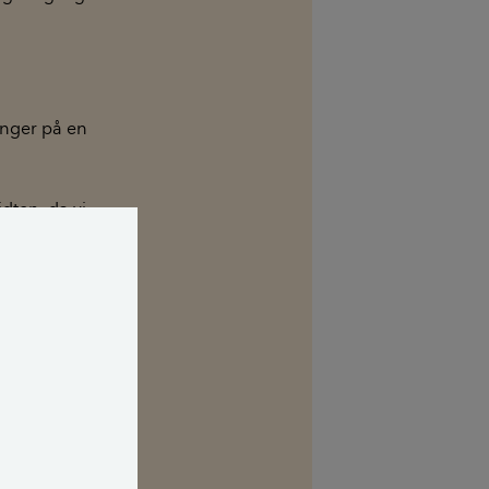
ænger på en
idten, da vi
gøre det så
vor meget