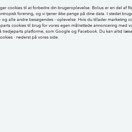
ger cookies til at forbedre din brugeroplevelse. Bolius er en del af R
antropisk forening, og vi tjener ikke penge på dine data. I stedet brug
- og alle andre besøgendes - oplevelse. Hvis du tillader marketing c
jeparts cookies til brug for vores egen målrettede annoncering med v
 tredjeparts platforme, som Google og Facebook. Du kan altid læs
cookies - nederst på vores side.
r helt ret i hans kommentarer.
eget lufttætte, og dermed fortættes luften og ikke mindst f
n, at luften nede i boligen lige under jeres loft er en 22-24°
gten kan finde op på loftet via utætheder i dampspærren og de
 igen isoleringslaget indtil det får samme temperatur som 
ende relative luftfugtighed går fra eksempelvis 50 %RH inde 