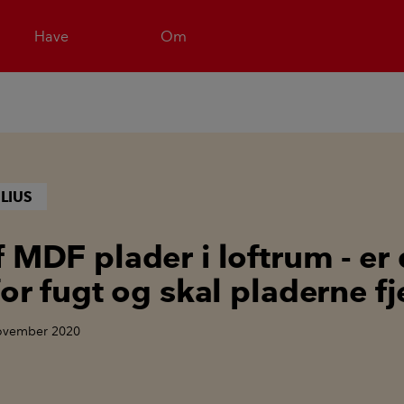
Have
Om
LIUS
 MDF plader i loftrum - er 
for fugt og skal pladerne f
november 2020