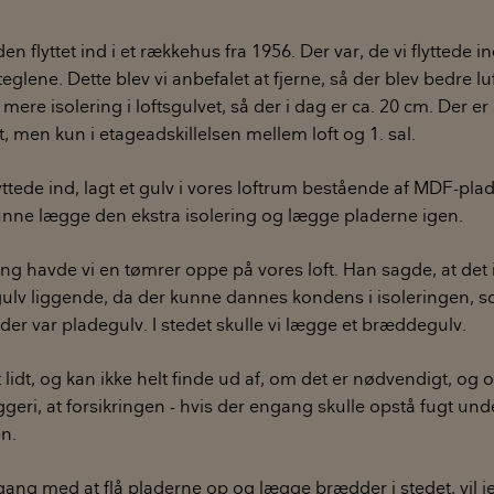
iden flyttet ind i et rækkehus fra 1956. Der var, de vi flyttede in
/teglene. Dette blev vi anbefalet at fjerne, så der blev bedre luf
t mere isolering i loftsgulvet, så der i dag er ca. 20 cm. Der er 
et, men kun i etageadskillelsen mellem loft og 1. sal.
lyttede ind, lagt et gulv i vores loftrum bestående af MDF-plad
i kunne lægge den ekstra isolering og lægge pladerne igen.
ng havde vi en tømrer oppe på vores loft. Han sagde, at det i
gulv liggende, da der kunne dannes kondens i isoleringen, 
 der var pladegulv. I stedet skulle vi lægge et bræddegulv.
lidt, og kan ikke helt finde ud af, om det er nødvendigt, og o
ggeri, at forsikringen - hvis der engang skulle opstå fugt unde
n.
 gang med at flå pladerne op og lægge brædder i stedet, vil 