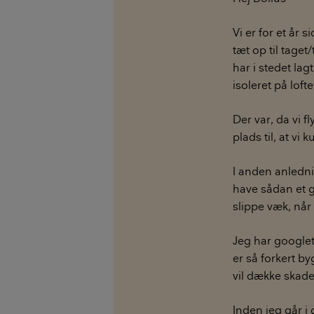
Vi er for et år s
tæt op til taget
har i stedet lag
isoleret på loft
Der var, da vi f
plads til, at v
I anden anledni
have sådan et 
slippe væk, når
Jeg har googlet 
er så forkert by
vil dække skade
Inden jeg går i