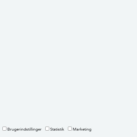
ed det.
en
en
Morten Mathiasen
Ekstern fagekspert, Bygningsingeniør
mkmbyg
Brugerindstillinger
Statistik
Marketing