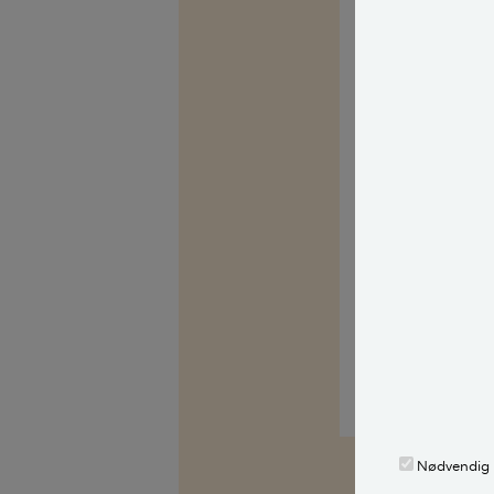
Held og lykke m
Med venlig hils
Med venlig hils
Nødvendig