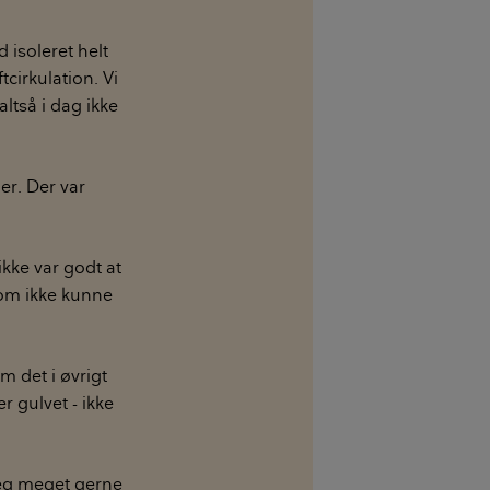
d isoleret helt
tcirkulation. Vi
altså i dag ikke
er. Der var
kke var godt at
som ikke kunne
m det i øvrigt
r gulvet - ikke
jeg meget gerne