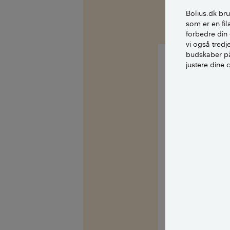
Bolius.dk bru
som er en fil
forbedre din 
vi også tred
budskaber på
justere dine 
Hej Eskild
Jeres tømrer ha
MDF plader er m
Tænk på det såda
at luften og fu
temperaturen op
loftet.
Når den tilsvar