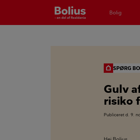
Bolig
SPØRG BO
Gulv af
risiko 
Publiceret
d. 9. 
Hej Bolius