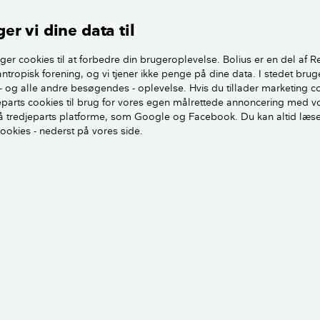
er vi dine data til
ger cookies til at forbedre din brugeroplevelse. Bolius er en del af R
antropisk forening, og vi tjener ikke penge på dine data. I stedet brug
 skel?
- og alle andre besøgendes - oplevelse. Hvis du tillader marketing c
jeparts cookies til brug for vores egen målrettede annoncering med v
erer grænsen mellem din og naboens matrikel eller fx offentli
 tredjeparts platforme, som Google og Facebook. Du kan altid læs
cookies - nederst på vores side.
t, at skellet er fastlagt korrekt, da det har betydning for din r
mt hvor og hvor meget du må bygge på den.
er det tydeligt at se, hvor skellet går, da det er markeret m
 typisk se skellinjen på et matrikelkort.
n praktiserende landinspektør, som kan fastlægge et skel. D
kelforretning, hvor diverse dokumenter samt de faktiske for
.