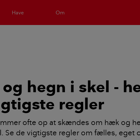
Have
Om
og hegn i skel - he
igtigste regler
mmer ofte op at skændes om hæk og he
l. Se de vigtigste regler om fælles, eget 