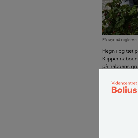
Få styr på reglern
Hegn i og tæt p
Klipper naboen 
på naboens grun
Kom problemerne
Skelpæle el
Reglerne herund
skelpæle eller 
under jordens 