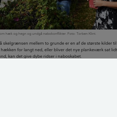
e om hæk og hegn og undgå nabokonflikter. Foto: Torben Klint.
å skelgrænsen mellem to grunde er en af de største kilder til
hækken for langt ned, eller bliver det nye plankeværk sat lidt
d, kan det give dybe ridser i naboskabet.
 i forkøbet og få styr på de vigtigste regler for havens hæ
ler matrikelkort
er gælder for hegn og hæk i skel. For at finde skel, kan du l
bruge et matrikelkort. Vær opmærksom på, at skelpælene god
overflade, så du kan prøve at søge dem frem med en metald