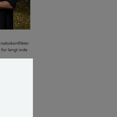
 nabokonflikter.
 for langt inde
k og hegn her.
ede efter
t kan ligge
etektor.