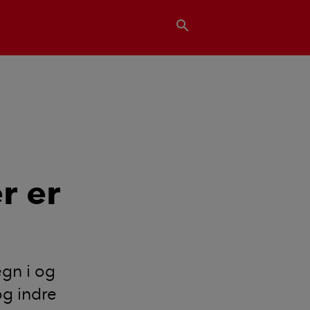
search
r er
gn i og
og indre