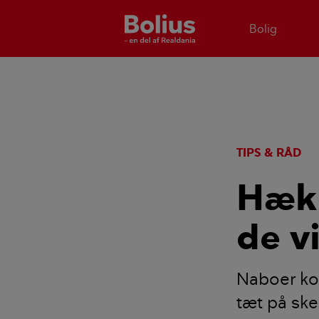
Bolig
TIPS & RÅD
Hæk 
de v
Naboer ko
tæt på ske