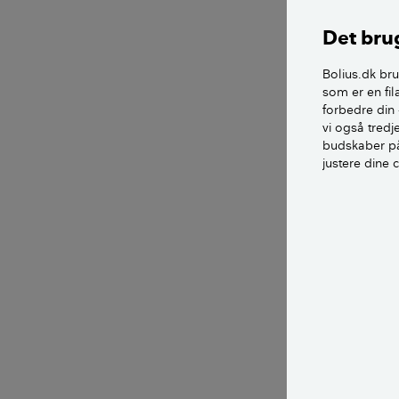
Det brug
Bolius.dk bru
som er en fil
Hvad er et
forbedre din 
vi også tred
Skellet mark
budskaber på
justere dine 
Det er vigtig
grunden, sa
Nogle gange 
Ellers kan du
Det er kun e
en såkaldt s
undersøges