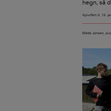
hegn, så d
Ajourført
d. 16. j
Mette Jensen
jou