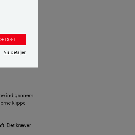
ngspunktet være
 klippes ned til
FORTSÆT
Vis detaljer
fastsat.
rene ind gennem
gerne klippe
ft. Det kræver