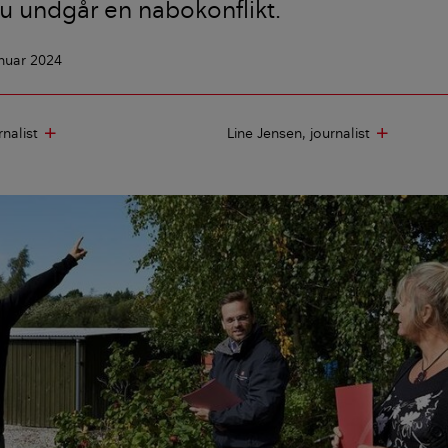
u undgår en nabokonflikt.
anuar 2024
rnalist
Line Jensen
journalist
add
add