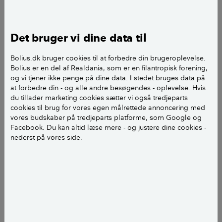
Publiceret
d. 14. maj 2020
He Bolius
Det bruger vi dine data til
Bolius.dk bruger cookies til at forbedre din brugeroplevelse.
Mit hus har været ubeboeligt i forbindelse med en
Bolius er en del af Realdania, som er en filantropisk forening,
vandskade, og jeg er blevet genhuset på
og vi tjener ikke penge på dine data. I stedet bruges data på
forsikringens regning. Nu har jeg fået ejendomsskat
at forbedre din - og alle andre besøgendes - oplevelse. Hvis
tilbage fra SKAT for den periode, hvor huset har
du tillader marketing cookies sætter vi også tredjeparts
cookies til brug for vores egen målrettede annoncering med
været ubeboeligt, men forsikringen siger, at jeg skal
vores budskaber på tredjeparts platforme, som Google og
betale pengene til dem, da jeg har opnået en
Facebook. Du kan altid læse mere - og justere dine cookies -
besparelse som følge af skaden, som de er ved at
nederst på vores side.
udbedre.
Kan det virkelig være rigtigt, og kan jeg modsætte
mig det?
vh Ben