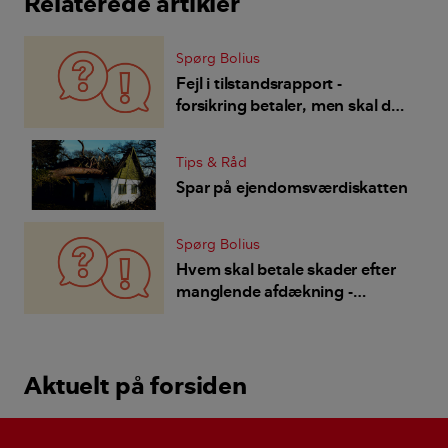
Relaterede artikler
Spørg Bolius
Fejl i tilstandsrapport -
forsikring betaler, men skal den
byggesagkyndige betale
selrisikoen ?
Tips & Råd
Spar på ejendomsværdiskatten
Spørg Bolius
Hvem skal betale skader efter
manglende afdækning -
håndværkeren mener vores
forsikring, men den dækker
ikke?
Aktuelt på forsiden