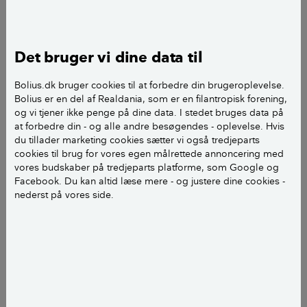
at være jernbanesveller i ejendommens vægge (ca.
80 % af ejendommen). Svellerne er enten pakket ind i
puds eller m/celutexplader. Efter blotlæggelse af
Det bruger vi dine data til
disse har det vist sig at største delen af svellerne er
rådne. Forsikringsselskabet mener nu at have lov til
Bolius.dk bruger cookies til at forbedre din brugeroplevelse.
alene at udbedre skaden ved at udskifte det rådne
Bolius er en del af Realdania, som er en filantropisk forening,
træ med nyt og så lade resten af svellerne være i
og vi tjener ikke penge på dine data. I stedet bruges data på
ejendommen. Der er foretaget en indemiljøprøve af
at forbedre din - og alle andre besøgendes - oplevelse. Hvis
du tillader marketing cookies sætter vi også tredjeparts
luften i huset. Denne viser forhøjede værdier men
cookies til brug for vores egen målrettede annoncering med
dog ikke så forhøjede at man ikke må bebo
vores budskaber på tredjeparts platforme, som Google og
ejendommen. Jeg har spurgt Mijøministeriet om
Facebook. Du kan altid læse mere - og justere dine cookies -
hvad de mener der bør gøres. Deres anbefaling lyder
nederst på vores side.
på at svellerne skal fjernes, alt rengøres grundigt og
så en grundig udluftning. Dette mener
forsikringsselskabet ikke de vil alene udbedre de
rådne træstykker, rengøre og udlufte og så
efterfølgende tage et forbehold i klienternes
forsikring om at hvad der måtte komme af råd i