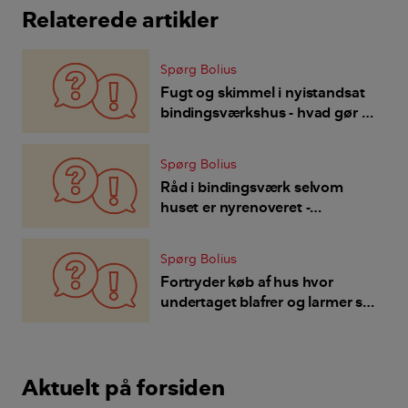
Relaterede artikler
Spørg Bolius
Fugt og skimmel i nyistandsat
bindingsværkshus - hvad gør vi
og dækker forsikringen?
Spørg Bolius
Råd i bindingsværk selvom
huset er nyrenoveret -
ejerskifteforsikring vil ikke
dække?
Spørg Bolius
Fortryder køb af hus hvor
undertaget blafrer og larmer så
vi ikke kan sove,
ejerskifteforsikring vil ikke
dække - skal vi leve med det?
Aktuelt på forsiden