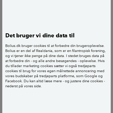
IKKE klipper/vedligeholder hækken oh vist aldrig har
gjort, heller ikke langs de andre husejeres hække ud
til det grønne område som dels består af et
græsområde samt træer filtret ind sammen med
buske.
Det bruger vi dine data til
Min søn siger at, han ALDRIG har set
udlejningsselskabet klippe hækkene langs naboerne
Bolius.dk bruger cookies til at forbedre din brugeroplevelse.
hvor af den ene så er min søn. Den eneste
Bolius er en del af Realdania, som er en filantropisk forening,
tilkendegivelse fra dem var sidste år da min søn ikke
og vi tjener ikke penge på dine data. I stedet bruges data på
at forbedre din - og alle andre besøgendes - oplevelse. Hvis
havde nået at fjerne afskårne hækkegrene fra det
du tillader marketing cookies sætter vi også tredjeparts
grønne område samme dag som da de klippede
cookies til brug for vores egen målrettede annoncering med
hækken. Naturligvis skal min søn ikke lade grene
vores budskaber på tredjeparts platforme, som Google og
ligge til næste dag. Jeg har så hjulpet min søn i år
Facebook. Du kan altid læse mere - og justere dine cookies -
nederst på vores side.
med klipningen og siger til ham at det må da være
din nabo som skal klippe den anden side uanset det
ikke er en almindelig borger/husejer.
På forhånd tak for svaret. B S