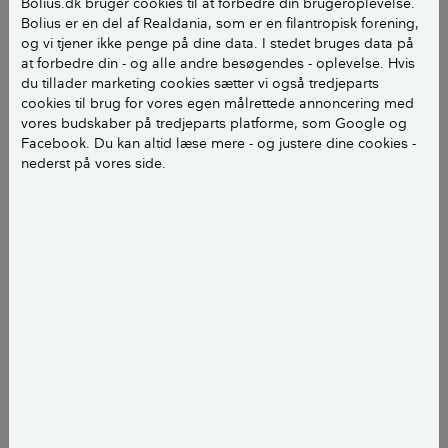
Bolius.dk bruger cookies til at forbedre din brugeroplevelse.
Bolius er en del af Realdania, som er en filantropisk forening,
Naboskab kan være vidt forskelligt fra egn til egn eller
og vi tjener ikke penge på dine data. I stedet bruges data på
fra land til land. Videncentret Bolius har talt med en
at forbedre din - og alle andre besøgendes - oplevelse. Hvis
række danskere, der har boet i andre lande. De
du tillader marketing cookies sætter vi også tredjeparts
fortæller her om deres oplevelser med naboer:
cookies til brug for vores egen målrettede annoncering med
vores budskaber på tredjeparts platforme, som Google og
Facebook. Du kan altid læse mere - og justere dine cookies -
Du er aldrig alene i Afrika
nederst på vores side.
- Første morgen jeg vågnede i Niger, slog jeg øjnene
op til en hob af mennesker, der stod og betragtede
mig, husker Marianne Haarh, der i forbindelse med et
lokalt hjælpeprojekt boede hos en høvding i en
ørkenlandsby.
Hun besøger de omkringboende familier i den første
tid, når det tilfældigt lige passer, men den går ikke i
Niger.