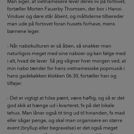
Man siger, at vietnamesere lever deres liv på fortovet,
fortæller Morten Fauerby Thomsen, der bor i Hanoi.
Vinduer og døre står åbent, og måltiderne tilbereder
man ude på fortovet foran husets forhave, mens
børnene leger.
- Når nabokulturen er så åben, så snakker man
naturligvis meget med sine naboer og kan følge med
i alt, hvad de laver. Så jeg vågner hver morgen ved, at
min nabo tænder for hans vietnamesiske popmusik i
hans gadekøkken klokken 06.30, fortæller han og
tilføjer:
- Det er vigtigt at hilse pænt, være høflig, og så er det
god skik at hænge ud i kvarteret, fx på det lokale
tehus. Man låner også tit ting ud til hinanden, fx mad
eller sågar penge, og skal man organisere en større
event (bryllup eller begravelse) er det også meget