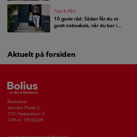
Tips & Råd
10 gode råd: Sådan får du et
godt naboskab, når du bor i
lejlighed
Aktuelt på forsiden
Bolius
Realdania
Jarmers Plads 2,
1551 København V
CVR-nr. 55542228