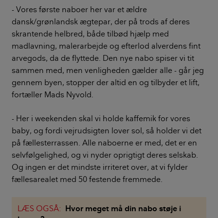
- Vores første naboer her var et ældre
dansk/grønlandsk ægtepar, der på trods af deres
skrantende helbred, både tilbød hjælp med
madlavning, malerarbejde og efterlod alverdens fint
arvegods, da de flyttede. Den nye nabo spiser vi tit
sammen med, men venligheden gælder alle - går jeg
gennem byen, stopper der altid en og tilbyder et lift,
fortæller Mads Nyvold.
- Her i weekenden skal vi holde kaffemik for vores
baby, og fordi vejrudsigten lover sol, så holder vi det
på fællesterrassen. Alle naboerne er med, det er en
selvfølgelighed, og vi nyder oprigtigt deres selskab.
Og ingen er det mindste irriteret over, at vi fylder
fællesarealet med 50 festende fremmede.
LÆS OGSÅ:
Hvor meget må din nabo støje i