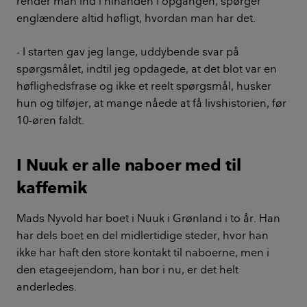
render man ind i hinanden i opgangen, spørger
englændere altid høfligt, hvordan man har det.
- I starten gav jeg lange, uddybende svar på
spørgsmålet, indtil jeg opdagede, at det blot var en
høflighedsfrase og ikke et reelt spørgsmål, husker
hun og tilføjer, at mange nåede at få livshistorien, før
10-øren faldt.
I Nuuk er alle naboer med til
kaffemik
Mads Nyvold har boet i Nuuk i Grønland i to år. Han
har dels boet en del midlertidige steder, hvor han
ikke har haft den store kontakt til naboerne, men i
den etageejendom, han bor i nu, er det helt
anderledes.