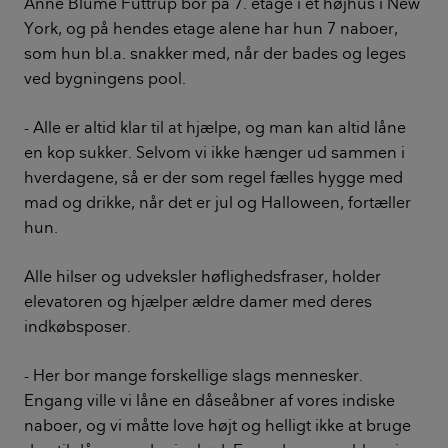
Anne Blume Futtrup bor på 7. etage i et højhus i New
York, og på hendes etage alene har hun 7 naboer,
som hun bl.a. snakker med, når der bades og leges
ved bygningens pool.
- Alle er altid klar til at hjælpe, og man kan altid låne
en kop sukker. Selvom vi ikke hænger ud sammen i
hverdagene, så er der som regel fælles hygge med
mad og drikke, når det er jul og Halloween, fortæller
hun.
Alle hilser og udveksler høflighedsfraser, holder
elevatoren og hjælper ældre damer med deres
indkøbsposer.
- Her bor mange forskellige slags mennesker.
Engang ville vi låne en dåseåbner af vores indiske
naboer, og vi måtte love højt og helligt ikke at bruge