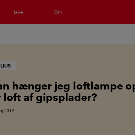
Have
Om
LIUS
n hænger jeg loftlampe o
 loft af gipsplader?
aj 2019