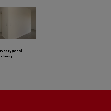
over typer af
ædning