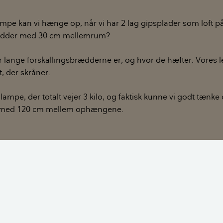
mpe kan vi hænge op, når vi har 2 lag gipsplader som loft p
rædder med 30 cm mellemrum?
or lange forskallingsbrædderne er, og hvor de hæfter. Vores le
, der skråner.
 lampe, der totalt vejer 3 kilo, og faktisk kunne vi godt tænk
 med 120 cm mellem ophængene.