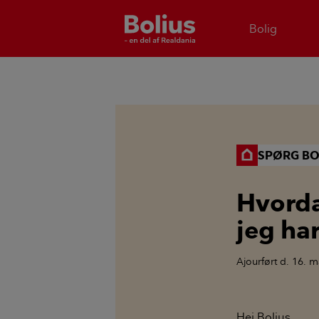
Bolig
SPØRG BO
Hvorda
jeg har
Ajourført
d. 16. m
Hej Bolius