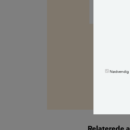
Tine Nielsen
Fagekspert
Kilder, h
Spørg Bolius: D
alle stille et 
Nødvendig
fagekspert med
Alle bidragsy
Tine Nielsen
,
fa
Relaterede a