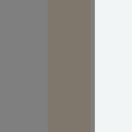
fremgå af produ
Læs mere:
Raw
Hvis lamperne 
forskallingsbræt
altid have ophæ
bærende bjælke
Det kræver en 
placeres et sted
underlag, hvor
forstærkning, e
Læs mere om:
Med venlig hils