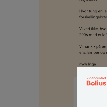
Hvor tung en la
forskallingsb
Vi ved ikke, hv
2006 med et loft
Vi har kik på en
ens lamper op
mvh Inga
Hej Inga L.