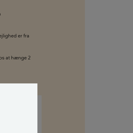
å
jlighed er fra
e os at hænge 2