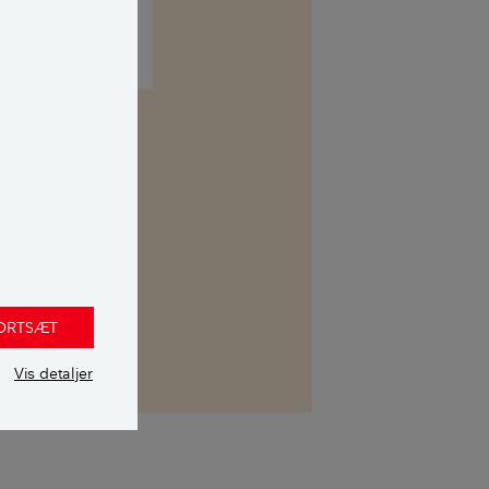
kasse. Her kan
 uvildig
FORTSÆT
Vis detaljer