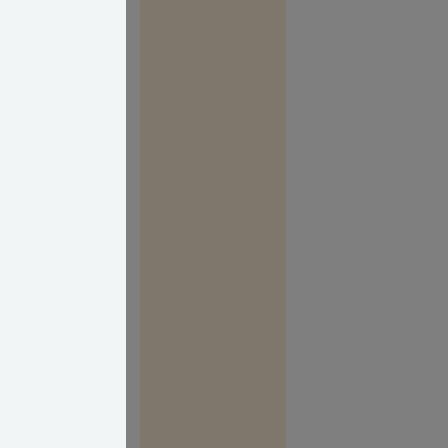
l.
es fast i samme
 mere, skal du
e eller de
ampen skal
 kan give det
e en
n fastgøres i.