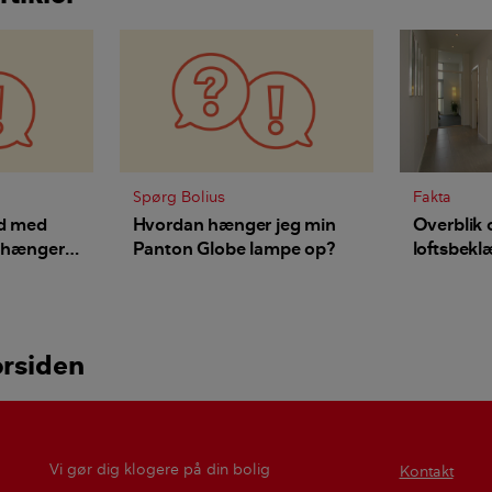
Spørg Bolius
Fakta
ed med
Hvordan hænger jeg min
Overblik 
n hænger
Panton Globe lampe op?
loftsbekl
mpe op?
orsiden
Vi gør dig klogere på din bolig
Kontakt