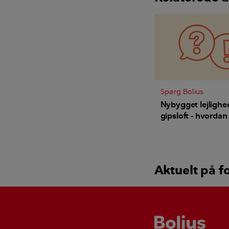
Spørg Bolius
Nybygget lejligh
gipsloft - hvorda
jeg den tunge la
Aktuelt på f
Bolius