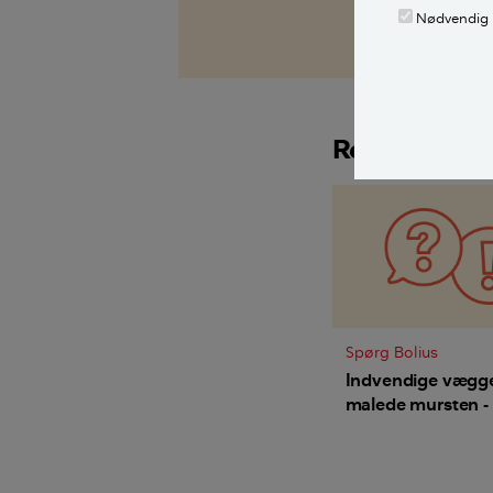
Nødvendig
Mikkel Storgaa
Relaterede a
Spørg Bolius
Indvendige vægge 
malede mursten -
får jeg pæne glatt
pudsede vægge?