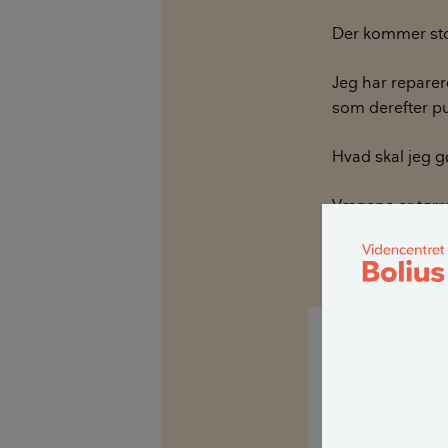
Der kommer stor
Jeg har reparer
som derefter pud
Hvad skal jeg g
Vægene er tørre
Mvh. Kaj Ove J.
Hej Kaj,
Jeg må desværr