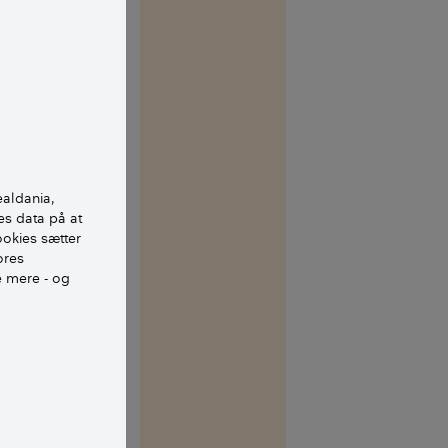
indre
um 2 gange. Tæt
g gerne væggene
ler 3 lags puds,
ealdania,
, som
es data på at
aling (smitter
ookies sætter
ores
e mere - og
verstiger 5 %.
ide, er at gøre