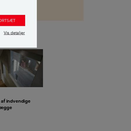
FORTSÆT
Vis detaljer
af indvendige
vægge