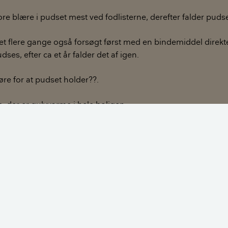
e blære i pudset mest ved fodlisterne, derefter falder pudse
et flere gange også forsøgt først med en bindemiddel direk
ses, efter ca et år falder det af igen.
øre for at pudset holder??.
, der er gulvvarme i hele boligen.
e bedrøve dig med, at en sådan plastmaling ikke findes, so