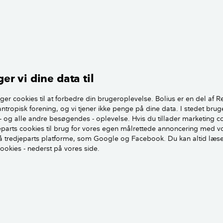
inger kan, ved maling med denne 1 gang, være mere eller m
, men hvem nøjes med at male 1 gang. Det er typisk minim
llers vil den ikke boble op, som du så fint beskriver.
er vi dine data til
 af væggene, samt eventuelt primning, eller binder, støvsu
terfølgende. Puds dine vægge op med NHL kalk, eks ved en 2 el
ger cookies til at forbedre din brugeroplevelse. Bolius er en del af R
else på pudsen. Begge pudsmetoder afsluttes med en finpuds
antropisk forening, og vi tjener ikke penge på dine data. I stedet brug
år pudsen er hvid tør, kan de pudset flader kalkes med kalkm
- og alle andre besøgendes - oplevelse. Hvis du tillader marketing c
n silikatmaling.
jeparts cookies til brug for vores egen målrettede annoncering med v
 tredjeparts platforme, som Google og Facebook. Du kan altid læs
cookies - nederst på vores side.
ng, skal du lige være opmærksom på at akrylindholdet ikke o
at følge denne anvisning, har du løst dit problem, og en god 
mum alle ydervægge.