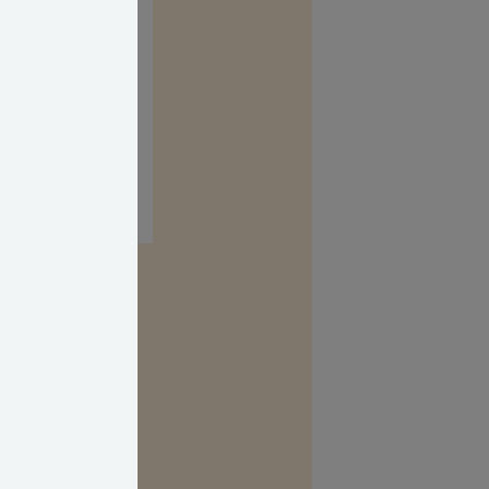
kasse. Her kan
 uvildig