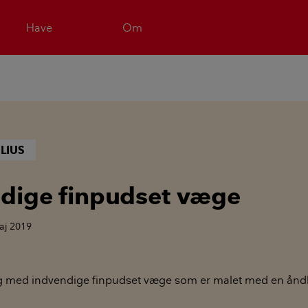
Have
Om
LIUS
dige finpudset væge
aj 2019
ig med indvendige finpudset væge som er malet med en ånd