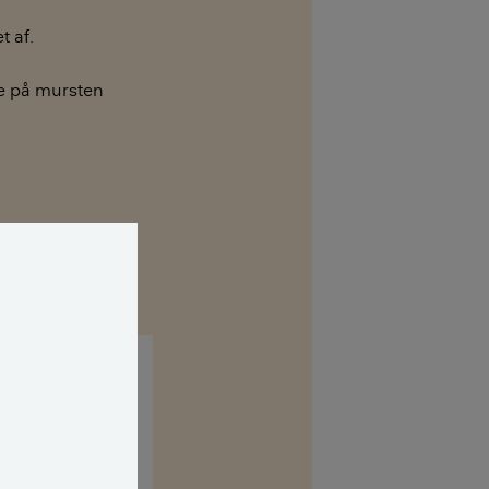
t af.
te på mursten
m er