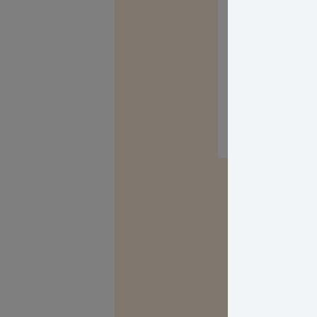
Med venlig hils
Kilder, h
Spørg Bolius: D
alle stille et 
fagekspert med
Alle bidragsy