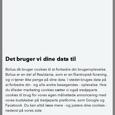
utraditionel løsning.
Publiceret
d. 17. maj 2023
Kasper Jørgensen
journalist
add
Lisbeth Holten
fotograf
add
Det bruger vi dine data til
Bolius.dk bruger cookies til at forbedre din brugeroplevelse.
Bolius er en del af Realdania, som er en filantropisk forening,
og vi tjener ikke penge på dine data. I stedet bruges data på
at forbedre din - og alle andre besøgendes - oplevelse. Hvis
du tillader marketing cookies sætter vi også tredjeparts
cookies til brug for vores egen målrettede annoncering med
vores budskaber på tredjeparts platforme, som Google og
Facebook. Du kan altid læse mere - og justere dine cookies -
nederst på vores side.