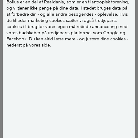
Bolius er en del af Realdania, som er en filantropisk forening,
energioptimeret, har han aldrig bekymret sig
og vi tjener ikke penge på dine data. I stedet bruges data på
vanvittigt om sit forbrug.
at forbedre din - og alle andre besøgendes - oplevelse. Hvis
du tillader marketing cookies sætter vi også tredjeparts
cookies til brug for vores egen målrettede annoncering med
Vi har da selvfølgelig tænkt over det, men når vi gav
–
vores budskaber på tredjeparts platforme, som Google og
35 øre for en kilowatttime, så gjorde det jo ikke så
Facebook. Du kan altid læse mere - og justere dine cookies -
meget, om vi glemte at slukke for et eller andet. Men
nederst på vores side.
det er klart, at når man skal give 3,50 kroner eller
mere for en kilowatttime, er der jo en ekstra
motivationsfaktor for at gøre noget, og der er også
økonomi til energioptimering.
Jacob, der er uddannet i elbranchen og i dag
arbejder som driftsleder på et vandværk, dykkede for
alvor ned i sin husstands elforbrug i foråret 2022,
hvor priserne hen over nogle måneder strøg helt til
vejrs og i enkelte dage i august nåede helt op over 8
kroner for en kilowatttime.