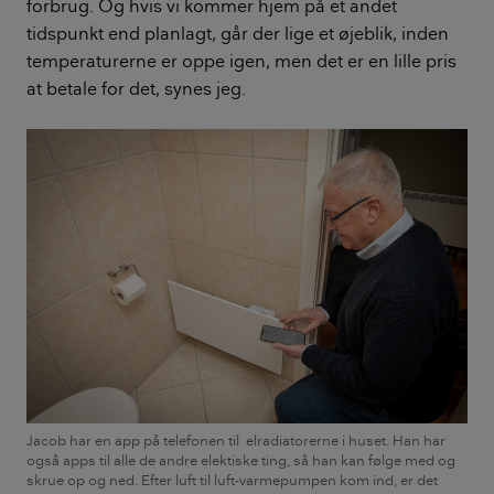
forbrug. Og hvis vi kommer hjem på et andet
tidspunkt end planlagt, går der lige et øjeblik, inden
temperaturerne er oppe igen, men det er en lille pris
at betale for det, synes jeg.
Jacob har en app på telefonen til elradiatorerne i huset. Han har
også apps til alle de andre elektiske ting, så han kan følge med og
skrue op og ned. Efter luft til luft-varmepumpen kom ind, er det