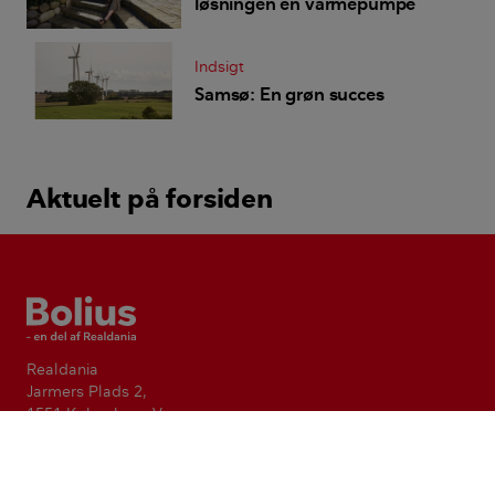
løsningen en varmepumpe
Indsigt
Samsø: En grøn succes
Aktuelt på forsiden
Bolius
Realdania
Jarmers Plads 2,
1551 København V
CVR-nr. 55542228