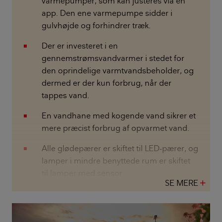
varmepumper, som kan justeres via en
app. Den ene varmepumpe sidder i
gulvhøjde og forhindrer træk.
Der er investeret i en
gennemstrømsvandvarmer i stedet for
den oprindelige varmtvandsbeholder, og
dermed er der kun forbrug, når der
tappes vand.
En vandhane med kogende vand sikrer et
mere præcist forbrug af opvarmet vand.
Alle glødepærer er skiftet til LED-pærer, og
lamper i mindre benyttede rum er skiftet
til lamper med sensor.
SE MERE
add