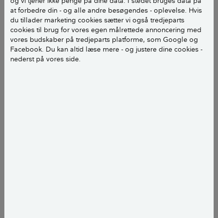
og vi tjener ikke penge på dine data. I stedet bruges data på
en stor sending partikler op gennem skorstene. Og
at forbedre din - og alle andre besøgendes - oplevelse. Hvis
du tillader marketing cookies sætter vi også tredjeparts
hvis man også tæller de ca. 150.000 brændeovne, der
cookies til brug for vores egen målrettede annoncering med
står i de danske fritidshuse med, så er det endnu flere
vores budskaber på tredjeparts platforme, som Google og
partikler, der ryger afsted.
Facebook. Du kan altid læse mere - og justere dine cookies -
nederst på vores side.
Partikler, som kan være skadelige for miljøet og
menneskers sundhed.
Ifølge rapporten
Danskernes boligmiljø i 2021 og
udviklingen siden 2000
fra Statens Institut for
Folkesundhed har mere end hver tiende beboer i
enfamilieshuse inden for de sidste 14 dage følt sig
meget eller lidt generet af lugt fra brændeovne i
kvarteret.
Gode råd, hvis du er generet af
naboens røg