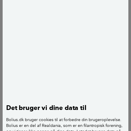
Ajourført
d. 20. marts 2024
Mette Jensen
journalist
add
Start med at tale med din nabo, hvis røgen fra deres brændeovn
Det bruger vi dine data til
generer dig.
Bolius.dk bruger cookies til at forbedre din brugeroplevelse.
Med ca. 565.000 brændeovne og 125.000 brænde- og
Bolius er en del af Realdania, som er en filantropisk forening,
træpillefyr i de danske boliger, bliver der årligt sendt