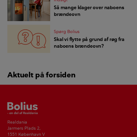
Så mange klager over naboens
brændeovn
Spørg Bolius
Skal vi flytte på grund af røg fra
naboens brændeovn?
Aktuelt på forsiden
Bolius
Realdania
Jarmers Plads 2,
1551 København V