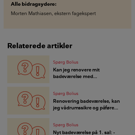
Alle bidragsydere:
Morten Mathiasen
,
ekstern fagekspert
Relaterede artikler
Spørg Bolius
Kan jeg renovere mit
badeværelse med
microcement?
Spørg Bolius
Renovering badeværelse, kan
jeg vådrumssikre og påføre
mikrocement udenpå de gamle
fliser?
Spørg Bolius
Nyt badeværelse på 1. sal: -