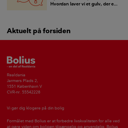
Hvordan laver vi et gulv, der er
stabilt nok til mikrocement?
Aktuelt på forsiden
Bolius
Realdania
Jarmers Plads 2,
1551 København V
CVR-nr. 55542228
Vi gør dig klogere på din bolig
Formålet med Bolius er at forbedre livskvaliteten for alle ved
at gøre viden om boligen tilgængelig og anvendelig. Bolius