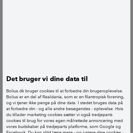
Overvejer at lægge conteco beton produkt ovenpå
eksisterende klinker på et badeværelse. Umiddelbart
skal det være på gulvet, men overvejer også at påføre
det i brusekabinen, da produktet skulle kunne holde
til dette. Produktet er en pendant til micocement,
men skulle være et lignende produkt man
forholdsvist nemt selv ville kunne påføre.
Se yderligere info om produktet her:
Det bruger vi dine data til
conteco.dk/badevaerelse/
Bolius.dk bruger cookies til at forbedre din brugeroplevelse.
Mit spørgsmål er følgende: Ved i om det i en
Bolius er en del af Realdania, som er en filantropisk forening,
tilstandsrapport vil kunne give en anmærkning? Der
og vi tjener ikke penge på dine data. I stedet bruges data på
at forbedre din - og alle andre besøgendes - oplevelse. Hvis
står på deres hjemmeside at produktet er MK-
du tillader marketing cookies sætter vi også tredjeparts
godkendt ved brug sammen med en
cookies til brug for vores egen målrettede annoncering med
vådrumsmembran. I mit tilfælde vil jeg ikke påføre ny
vores budskaber på tredjeparts platforme, som Google og
vådrumsmembran,da jeg har planer om at påføre
Facebook. Du kan altid læse mere - og justere dine cookies -