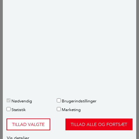
mv. Så længe der er tæt, (vådrumsmembran mv.) sker
der dog ikke noget med konstruktionen under, og i
så fald får du ikke en K3-skade i en evt.
tilstandsrapport. Men bliver den bygningssagkyndige
i tvivl om den eksisterende vådrumssikring, vil han
give det en K3-anmærkning.
Vedhæftning
Noget andet er selve vedhæftningen af de nye
overfladebehandling. Jeg har set mange udgaver af
belægning på belægning. Det kan være svært at få
tingene til at hænge sammen, og dermed kan der
Nødvendig
Brugerindstillinger
opstå hultlydende områder og revner samt
Statistik
Marketing
afskalninger.
TILLAD VALGTE
TILLAD ALLE OG FORTSÆT
Videre har jeg set disse ”udspartlinger” hvor man kan
se aftrykket fra de gamle flisefuger igennem det nye
Vis detaljer