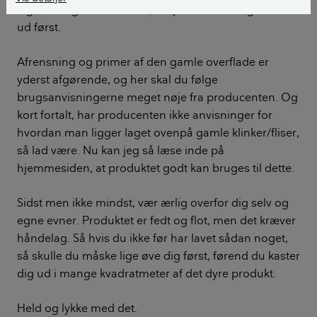
lag. Så sørg altid for først, at spartle disse fuge-riller
ud først.
Afrensning og primer af den gamle overflade er
yderst afgørende, og her skal du følge
brugsanvisningerne meget nøje fra producenten. Og
kort fortalt, har producenten ikke anvisninger for
hvordan man ligger laget ovenpå gamle klinker/fliser,
så lad være. Nu kan jeg så læse inde på
hjemmesiden, at produktet godt kan bruges til dette.
Sidst men ikke mindst, vær ærlig overfor dig selv og
egne evner. Produktet er fedt og flot, men det kræver
håndelag. Så hvis du ikke før har lavet sådan noget,
så skulle du måske lige øve dig først, førend du kaster
dig ud i mange kvadratmeter af det dyre produkt.
Held og lykke med det.