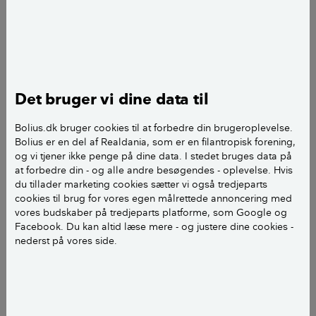
vedr. Hegnsloven ?
Jeg blev inspireret af jeres nyhedsbrev i Bolius 11-07-
2018
Det bruger vi dine data til
Jeg har fået udført et hegnssyn og en afgørelse.
Bolius.dk bruger cookies til at forbedre din brugeroplevelse.
Bolius er en del af Realdania, som er en filantropisk forening,
Den finder jeg både usaglig og uretfærdig ! Det er
og vi tjener ikke penge på dine data. I stedet bruges data på
at forbedre din - og alle andre besøgendes - oplevelse. Hvis
naboen som har ødelagt hækken, og nu afgør
du tillader marketing cookies sætter vi også tredjeparts
hegnssynet, at jeg skal betale halvdelen af udgifterne
cookies til brug for vores egen målrettede annoncering med
for ny hæk på 7 meter og halvdelen af gebyret. Det vil
vores budskaber på tredjeparts platforme, som Google og
jeg ikke og sagen er nu via Advokat anket til
Facebook. Du kan altid læse mere - og justere dine cookies -
nederst på vores side.
retsafgørelse.
Jeg kunne ikke bevise, at naboen har ødelagt hækken
pga. forurening. Jeg har tidligere taget nogle billeder
af forholdene, men dem turde jeg fremvise, da der