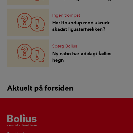
hæk?
Ingen trompet
Har Roundup mod ukrudt
skadet ligusterhækken?
Spørg Bolius
Ny nabo har ødelagt fælles
hegn
Aktuelt på forsiden
Bolius