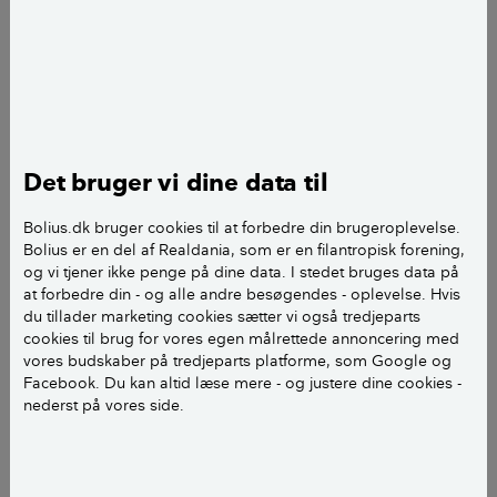
Ajourført
d. 10. marts 2023
Ulrik Baltzer
journalist
add
Det bruger vi dine data til
Bolius.dk bruger cookies til at forbedre din brugeroplevelse.
Bolius er en del af Realdania, som er en filantropisk forening,
og vi tjener ikke penge på dine data. I stedet bruges data på
at forbedre din - og alle andre besøgendes - oplevelse. Hvis
du tillader marketing cookies sætter vi også tredjeparts
cookies til brug for vores egen målrettede annoncering med
vores budskaber på tredjeparts platforme, som Google og
Facebook. Du kan altid læse mere - og justere dine cookies -
nederst på vores side.
Fagekspert Tue Patursson giver her råd til nye huskøbere. Klimaet
ændrer sig, og derfor bør man stille kritiske spørgsmål til boligens
sårbarhed overfor udefrakommende vand.