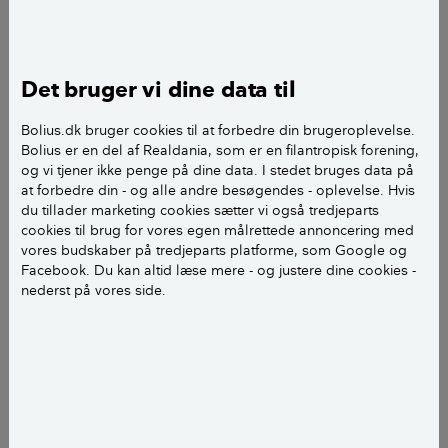
Havelamper drevet af genopladelige batterier,
som henter strøm fra solceller.
Det bruger vi dine data til
Hvilken type lampe, du skal vælge, afhænger i høj
grad af dine behov. Har du behov for et funktionelt
Bolius.dk bruger cookies til at forbedre din brugeroplevelse.
lys, som hjælper dig med at orientere dig i mørket,
Bolius er en del af Realdania, som er en filantropisk forening,
og vi tjener ikke penge på dine data. I stedet bruges data på
eller er du på udkig efter dekorationslys, der skal
at forbedre din - og alle andre besøgendes - oplevelse. Hvis
skabe en bestemt stemning?
du tillader marketing cookies sætter vi også tredjeparts
cookies til brug for vores egen målrettede annoncering med
vores budskaber på tredjeparts platforme, som Google og
LÆS OGSÅ:
Udendørs belysning med omtanke
Facebook. Du kan altid læse mere - og justere dine cookies -
nederst på vores side.
Hvilken belysning egner sig hvor?
Når du vælger lampe, er det vigtigt at overveje,
hvilken type lys der egner sig bedst til de
forskellige områder.