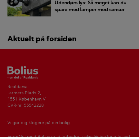
Udendørs lys: Så meget kan du
spare med lamper med sensor
Aktuelt på forsiden
Bolius
Realdania
Jarmers Plads 2,
1551 København V
CVR-nr. 55542228
Vi gør dig klogere på din bolig
Formålet med Bolius er at forbedre livskvaliteten for alle ved