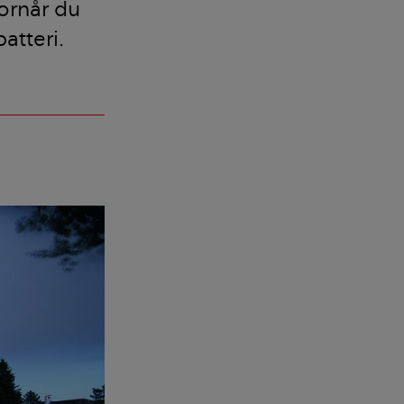
vornår du
atteri.