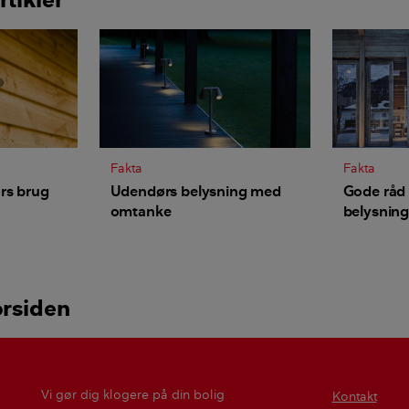
Fakta
Fakta
rs brug
Udendørs belysning med
Gode råd
omtanke
belysnin
orsiden
Vi gør dig klogere på din bolig
Kontakt