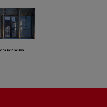
 om udendørs
g