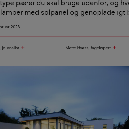
en type pærer du skal bruge udenfor, og h
lamper med solpanel og genopladeligt b
ebruar 2023
journalist
Mette Hvass
fagekspert
add
add