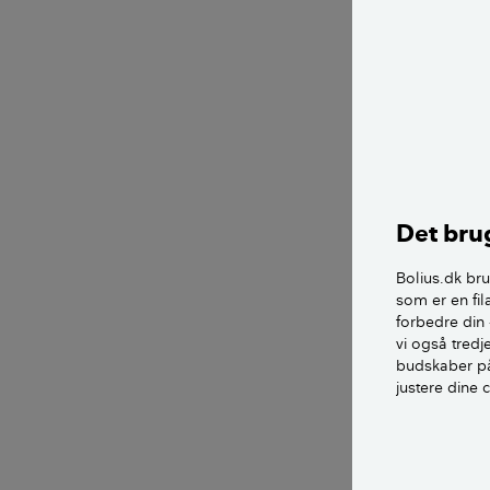
Brug udend
skraldesp
Belysning 
tænke ener
energirigti
LÆS OGSÅ:
Det brug
Vælg belys
Bolius.dk bru
type, der 
som er en fil
eller ved 
forbedre din 
vi også tred
lampe med 
budskaber på
LED-pæren 
justere dine 
Vælg belys
Svag belysn
mens kraft