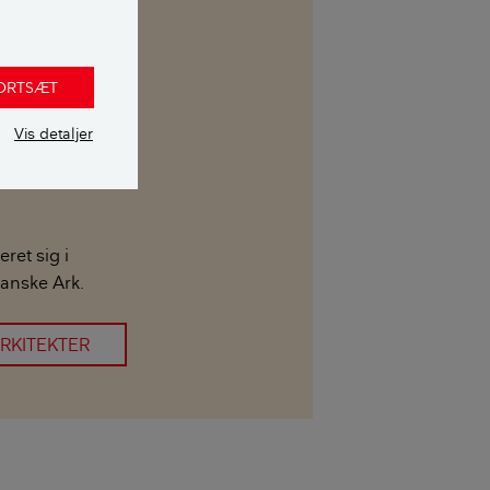
FORTSÆT
Vis detaljer
ret sig i
Danske Ark.
ARKITEKTER