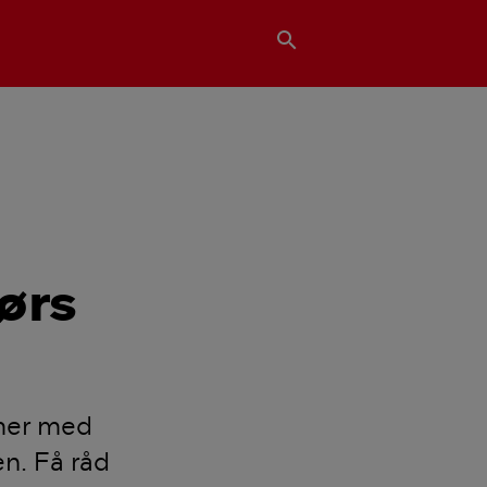
search
ørs
mmer med
en. Få råd