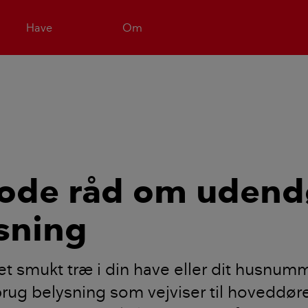
Have
Om
ode råd om udend
sning
t smukt træ i din have eller dit husnu
r brug belysning som vejviser til hoveddør