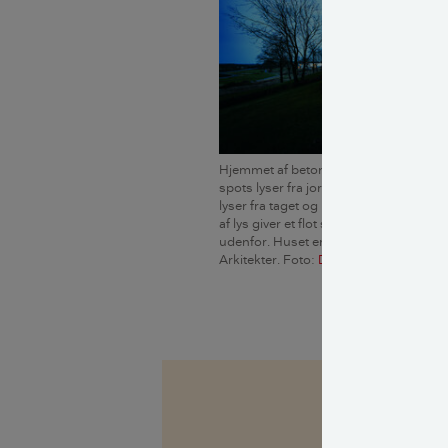
Hjemmet af beton blødes op af det var
spots lyser fra jorden op ad murens 
lyser fra taget og ned mod jorden. De f
af lys giver et flot spil, der kan nydes 
udenfor. Huset er tegnet af arkitekt 
Arkitekter. Foto:
Danske BoligArkitekt
LÆS OGSÅ:
Kilder, h
Tips & Råd: Få 