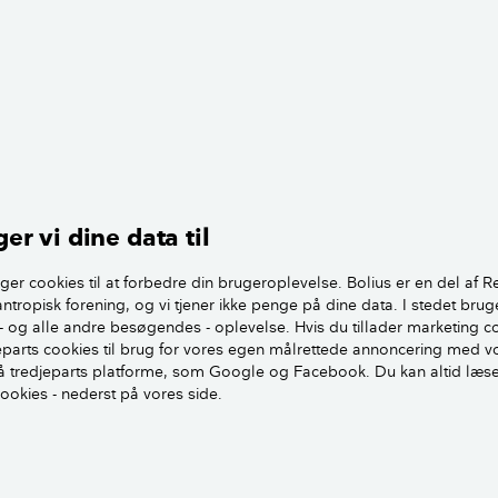
ørs belysning som vejviser for besøgende. Det skal også vær
and, postkasse og husnummer.
på havens flotteste træ kan være smukt og effektfuldt. Men 
girigtigt. Belys derfor ikke haven mere end nødvendigt og 
ge lyskilder.
Udendørs belysning med omtanke
er vi dine data til
ning eller lamper med LED og vælg en
ger cookies til at forbedre din brugeroplevelse. Bolius er en del af R
tænder automatisk enten ved en tidsstyring
antropisk forening, og vi tjener ikke penge på dine data. I stedet brug
udløsning af bevægelsessensor. Er det en
- og alle andre besøgendes - oplevelse. Hvis du tillader marketing c
jeparts cookies til brug for vores egen målrettede annoncering med v
en almindelig pære, skal du sikre, at
 tredjeparts platforme, som Google og Facebook. Du kan altid læs
er egnet til udendørs brug.
cookies - nederst på vores side.
ningstypens styrke og type efter formål.
ing er fin til vejvisning af fx en havegang,
igere belysning er velegnet til oplysning