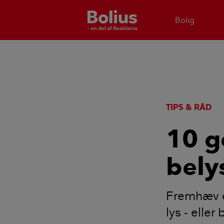
Bolig
TIPS & RÅD
10 g
bely
Fremhæv e
lys - elle