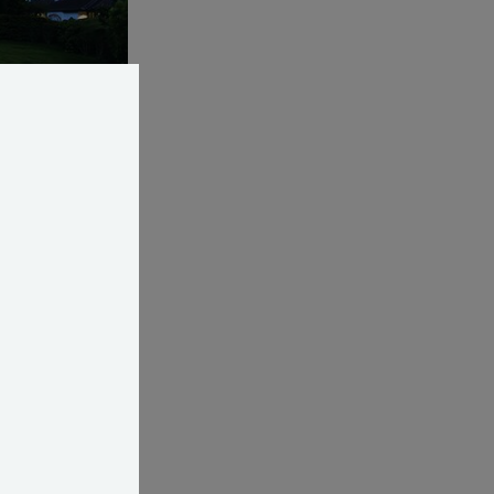
m en dramatisk
f arkitekt Jakob
t fremhæve de
r, hvor du ofte