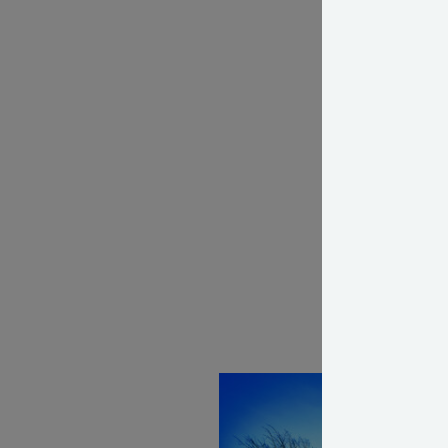
af fx hove
Vælg lampe
og stil.
Overdriv i
belysning
Det samme 
forkert. Ø
mørke områ
kan have d
se noget i
LÆS OGSÅ: