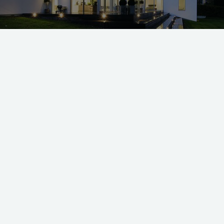
ger grundens fald, har indbyggede spots. På den måde fremhæves faldet so
an du nyde synet af haven og terrassen, der er badet i lys. Huset er tegnet a
arkitekter. Foto:
Danske BoligArkitekter
.
endørs arealer på din grund som et rum og brug lyset til a
ar størst praktisk eller æstetisk betydning.
od belysning ved hoveddør, skur, bryggers og lignende stede
nøgler frem eller byder gæster velkommen.