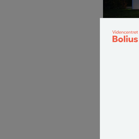
Terrassen, der føl
detalje. Indendørs k
Brandt-Nielsen, tnt 
Tænk på ud
dele, der h
Sørg for g
skal have 