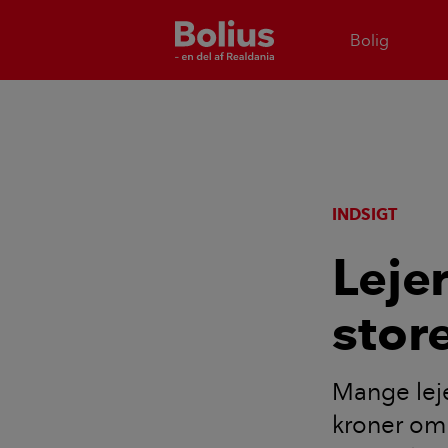
Bolig
INDSIGT
Leje
stor
Mange leje
kroner om 