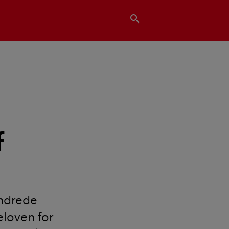
search
f
undrede
eloven for