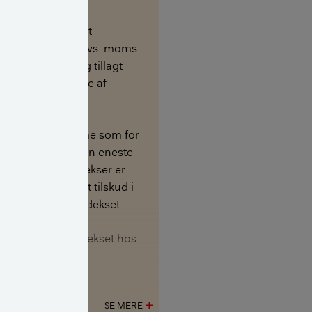
fra de faktiske
iser så vidt muligt
indirekte skatter, dvs. moms
yttede afgifter, og tillagt
generel nedsættelse af
aget er det samme som for
isindekset, og den eneste
lem de to prisindekser er
 for afgifter samt tilskud i
ægte i nettoprisindekset.
gen i nettoprisindekset hos
atistik
arks Statistik
SE MERE
add