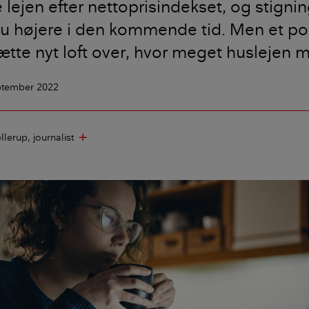
e lejen efter nettoprisindekset, og stigni
u højere i den kommende tid. Men et pol
 sætte nyt loft over, hvor meget huslejen m
eptember 2022
llerup
journalist
add