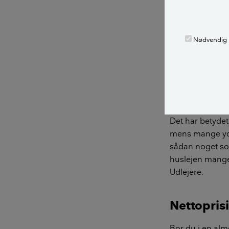
Udhuling 
Nødvendig
Paraplyorganisa
højere end sædv
fordelen af lav
haft stigende dr
- Vi har faktisk
Det har betydet
mens mange yde
sådan noget som
huslejen mange 
Udlejere.
Nettoprisi
Bor du i en alme