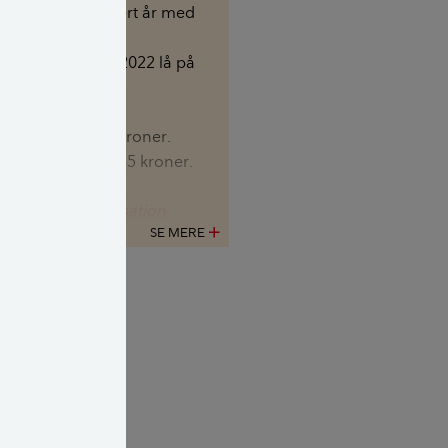
iver reguleret hvert år med
 i april måneds
deks, som i april 2022 lå på
6.
il 2021 = 10.000 kroner.
il 2022 = 10.648,85 kroner.
nes Landsorganisation
SE MERE
add
lertal bestående
august 2022