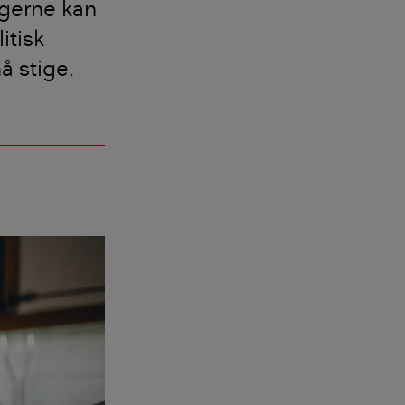
ngerne kan
itisk
å stige.