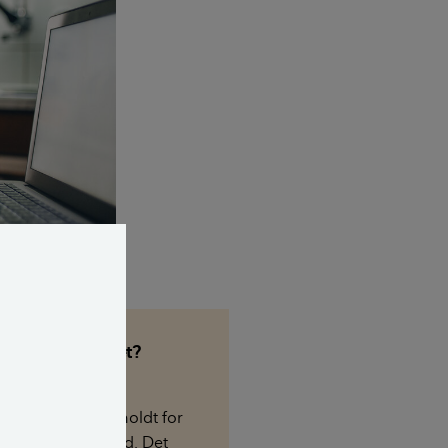
ettoprisindekset?
dekset er
isudviklingen friholdt for
afgifter og tilskud. Det