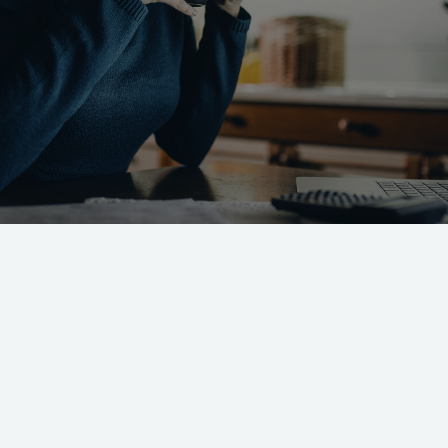
r private udlejere haft mulighed for at
ige leje i takt med det såkaldte
Hvad er n
.
Ifølge Indenrigs- og Boligministeriet
Nettoprisin
en i ca. 160.000 lejemål efter indekset.
forbrugerpr
ændringer i 
gheden har eksisteret siden 1. juli 2015