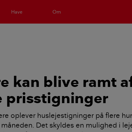
Have
Om
re kan blive ramt a
e prisstigninger
re oplever huslejestigninger på flere h
måneden. Det skyldes en mulighed i lej