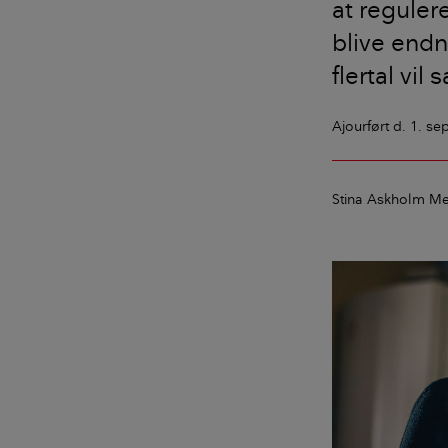
at reguler
blive endn
flertal vil
Ajourført
d. 1. s
Stina Askholm Me