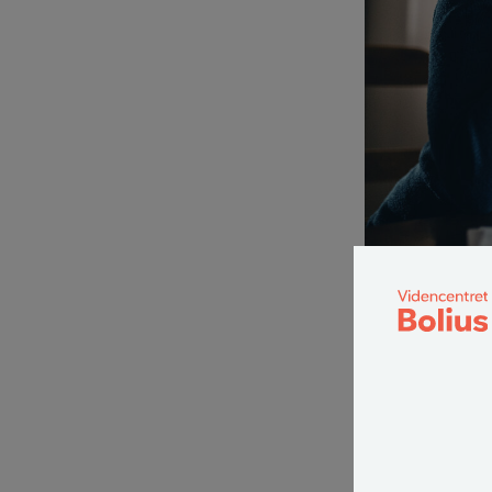
I en årrække ha
regulere den årl
nettoprisindeks
reguleres huslej
Men selvom muli