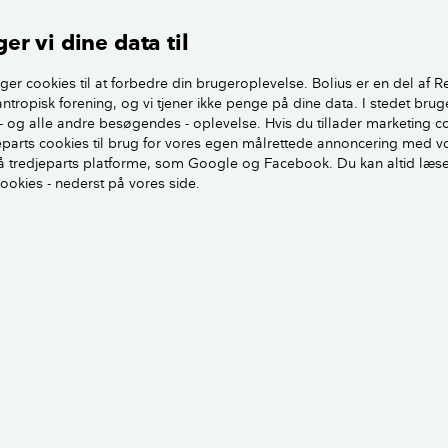
i husleje kan ramme hårdt
er vi dine data til
rådet Tænk mener cheføkonom Morten
To eksempl
, at de voldsomme huslejestigninger
ger cookies til at forbedre din brugeroplevelse. Bolius er en del af R
huslejen 
ruppe, der i forvejen kan være
antropisk forening, og vi tjener ikke penge på dine data. I stedet brug
- og alle andre besøgendes - oplevelse. Hvis du tillader marketing c
ar.
Eksempel 1
jeparts cookies til brug for vores egen målrettede annoncering med v
 tredjeparts platforme, som Google og Facebook. Du kan altid læs
rbrugere, der bor til leje, hører næppe til
cookies - nederst på vores side.
Huslejen bl
e segment. I kombination med de øvrige
udviklingen
på fx fødevarer, transport og varme kan
nettoprisin
være et hårdt økonomisk slag i et budget,
på indeks 1
r presset. Samtidig har lejere ikke en
gen, der som for mange boligejere er steget
Husleje jan
nere år, og som kan aktiveres for at få
Husleje jan
t køre bedre rundt.
kroner.
Eksempel 2
ikere bør foretage et