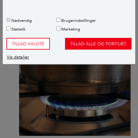
Han fortæller, at førhen var det selve gasblandingen,
som fedtede lidt mere, end den gør i dag. Men det er
mange år siden. Dengang blandede man gas på kul.
Nødvendig
Brugerindstillinger
Og samtidig var der mange, der ligesom i dag brugte
Statistik
Marketing
gaskomfuret forkert.
TILLAD VALGTE
TILLAD ALLE OG FORTSÆT
LÆS OGSÅ:
Gør hovedrent - sådan
Vis detaljer