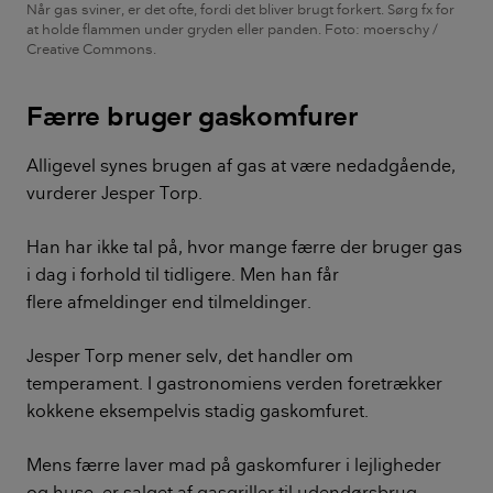
Når gas sviner, er det ofte, fordi det bliver brugt forkert. Sørg fx for
at holde flammen under gryden eller panden. Foto: moerschy /
Creative Commons.
Færre bruger gaskomfurer
Alligevel synes brugen af gas at være nedadgående,
vurderer Jesper Torp.
Han har ikke tal på, hvor mange færre der bruger gas
i dag i forhold til tidligere. Men han får
flere afmeldinger end tilmeldinger.
Jesper Torp mener selv, det handler om
temperament. I gastronomiens verden foretrækker
kokkene eksempelvis stadig gaskomfuret.
Mens færre laver mad på gaskomfurer i lejligheder
og huse, er salget af gasgriller til udendørsbrug