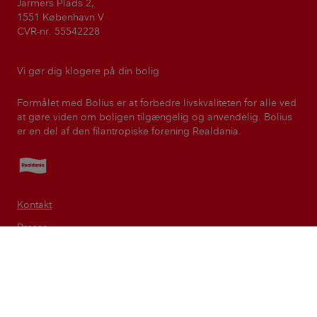
Jarmers Plads 2,
1551 København V
CVR-nr. 55542228
Vi gør dig klogere på din bolig
Formålet med Bolius er at forbedre livskvaliteten for alle ved
at gøre viden om boligen tilgængelig og anvendelig. Bolius
er en del af den filantropiske forening Realdania.
Realdania
Kontakt
Presse
Nyhedsbreve
Magasinet Bolius
Privatlivspolitik