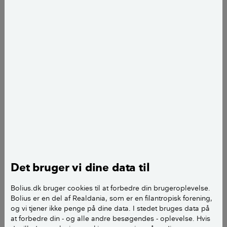
Simon Johansen
journalist
add
Foto: Torben Klint
Det bruger vi dine data til
Det er en velkendt påstand, at madlavning på
Bolius.dk bruger cookies til at forbedre din brugeroplevelse.
gaskomfur sviner mere end madlavning med
Bolius er en del af Realdania, som er en filantropisk forening,
induktion eller på en glaskeramisk kogeplade.
og vi tjener ikke penge på dine data. I stedet bruges data på
at forbedre din - og alle andre besøgendes - oplevelse. Hvis