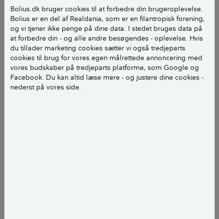
Bolius.dk bruger cookies til at forbedre din brugeroplevelse.
Hvor mange m2:
203 m² inkl. Jan Smidt
Bolius er en del af Realdania, som er en filantropisk forening,
Andreasens tegnestue plus 60 m² med
og vi tjener ikke penge på dine data. I stedet bruges data på
carport og udhus.
at forbedre din - og alle andre besøgendes - oplevelse. Hvis
du tillader marketing cookies sætter vi også tredjeparts
cookies til brug for vores egen målrettede annoncering med
vores budskaber på tredjeparts platforme, som Google og
Facebook. Du kan altid læse mere - og justere dine cookies -
Moderne funkisvilla med egetræ,
nederst på vores side.
puds og beton
– Egetræ er smukt og har en virkelig flot glød og
overflade. Vi så et hus i Frankrig, hvor egetræ og hvid
puds var kombineret. Det blev vi meget inspireret af
og har i det hele taget forsøgt at give huset stoflighed
og wauw-effekt med dobbelthøje rum, så snart man
træder ind, fortæller arkitekt Jan Smidt Andreasen fra
A1 Tegnestue og medlem af Danske BoligArkitekter.
I nogle rum er egetræet skiftet ud med beton for at