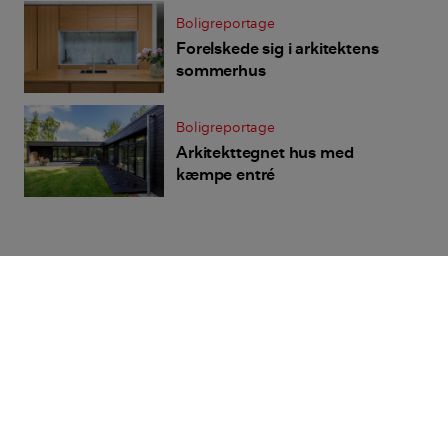
Boligreportage
Forelskede sig i arkitektens
sommerhus
Boligreportage
Arkitekttegnet hus med
kæmpe entré
Aktuelt på forsiden
Bolius
Realdania
Jarmers Plads 2,