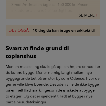
Smidt Andreasen tage ca. 150.000 kr. Prisen
inkluderer alt fra idé til færdigt hus.
SE MERE
add
LÆS OGSÅ:
10 ting du kan bruge en arkitekt til
Svært at finde grund til
toplanshus
Men en masse ting skulle gå op i en højere enhed, før
de kunne bygge. Der er nemlig langt mellem nye
byggegrunde tæt på en stor by som Odense, hvor de
gerne ville blive boende. Desuden ville de ikke bygge
på en helt flad mark, ligesom de ønskede at bygge i
to etager. Og det er sjældent tilladt at bygge i nye
parcelhusudstykninger.