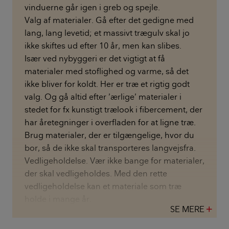
vinduerne går igen i greb og spejle.
Valg af materialer. Gå efter det gedigne med
lang, lang levetid; et massivt trægulv skal jo
ikke skiftes ud efter 10 år, men kan slibes.
Især ved nybyggeri er det vigtigt at få
materialer med stoflighed og varme, så det
ikke bliver for koldt. Her er træ et rigtig godt
valg. Og gå altid efter ’ærlige’ materialer i
stedet for fx kunstigt træ­look i fibercement, der
har åretegninger i overfladen for at ligne træ.
Brug materialer, der er tilgængelige, hvor du
bor, så de ikke skal transporteres langvejsfra.
Vedligeholdelse. Vær ikke bange for materialer,
der skal vedligeholdes. Med den rette
vedligeholdelse kan et materiale som træ
holde i mange år.
SE MERE
add