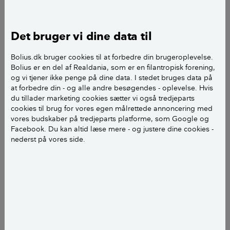
Hej.Bolius
Det bruger vi dine data til
Jeg er lige flyttet ind i en nyombyggede lejlighed. Jeg
har dog problemer med ventilationen i min lejlighed.
Bolius.dk bruger cookies til at forbedre din brugeroplevelse.
Bolius er en del af Realdania, som er en filantropisk forening,
Den suser og piver. Og blæser rigtig meget luft ud.
og vi tjener ikke penge på dine data. I stedet bruges data på
Når jeg ligger i mit soveværelse kan jeg mærke træk
at forbedre din - og alle andre besøgendes - oplevelse. Hvis
derfra, samt hvis jeg tager et stearin lys derop, bliver
du tillader marketing cookies sætter vi også tredjeparts
det blæst ud, med det samme. Min udlejer siger at “
cookies til brug for vores egen målrettede annoncering med
vores budskaber på tredjeparts platforme, som Google og
lejlighederne er indreguleret på luft mængden, så det
Facebook. Du kan altid læse mere - og justere dine cookies -
burde være det niveau de skal stå på” - kan det passe,
nederst på vores side.
at jeg skal kunne mærke luften så kraftig? Mærke
træk? At min ventilation skal kunne puste et lys ud?
Håber i kam svare:)
vh Nanna R