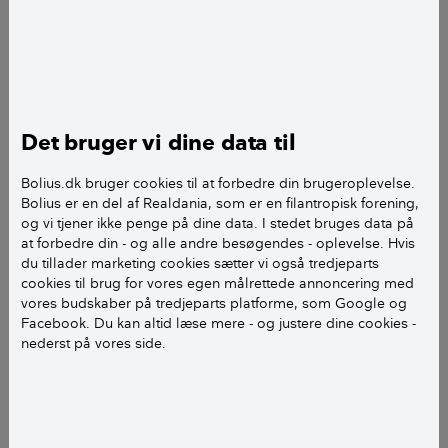
Vi skal udskifte eternittag (asbest) på vores parcelhus
fra 1972 inden for få år. I vores mindre
grundejerforening er der flere lignende tage, og
udskiftningen er så småt gået i gang rundt omkring.
Det bruger vi dine data til
Har I erfaring med, om det kan svare sig at gå
sammen flere naboer, og indhente tilbud fra flere
Bolius.dk bruger cookies til at forbedre din brugeroplevelse.
firmaer for at opnå lavere pris?
Bolius er en del af Realdania, som er en filantropisk forening,
og vi tjener ikke penge på dine data. I stedet bruges data på
at forbedre din - og alle andre besøgendes - oplevelse. Hvis
Hver husejer har forskellige behov og ønsker til taget,
du tillader marketing cookies sætter vi også tredjeparts
så er der noget for firmaerne at spare ved at have
cookies til brug for vores egen målrettede annoncering med
flere tagudskiftninger i samme område i forhold til
vores budskaber på tredjeparts platforme, som Google og
f.eks. indkøb af materialer, skurvognsfaciliteter og
Facebook. Du kan altid læse mere - og justere dine cookies -
nederst på vores side.
bortskaffelse?
Mvh. Anders B