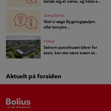
betale sig at vente, og håbe at
priserne igen bliver mere
normale?
Spørg Bolius
Skal vi søge Bygningspuljen
eller benytte
håndværkerfradraget?
Indsigt
Selvom parcelhuset bliver for
stort, kan det være svært at
dele op
Aktuelt på forsiden
Bolius