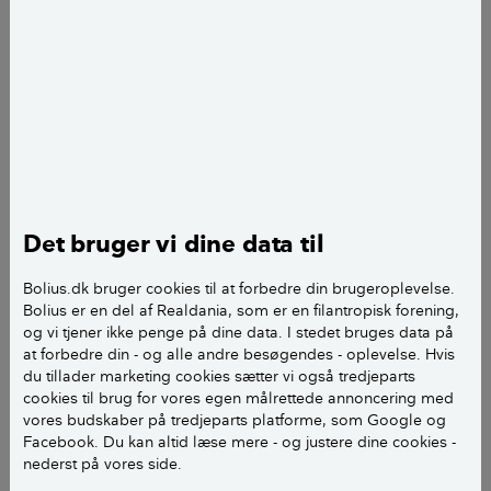
Børnefamilierne, fordi der til rækkehuset som regel
hører en lille terrasse, fælles gårde eller grønne
områder, hvor børnene frit kan løbe ind og ud og
samtidig have flere voksne øjne på sig.
Populariteten hos seniorerne skyldes især, at flere
ikke ønsker en alderdom i ensomhed, men et
netværk af om end ikke venner, så gode naboer tæt
på, som skaber tryghed, og som man kan dyrke sine
Det bruger vi dine data til
interesser med.
Bolius.dk bruger cookies til at forbedre din brugeroplevelse.
Bolius er en del af Realdania, som er en filantropisk forening,
og vi tjener ikke penge på dine data. I stedet bruges data på
at forbedre din - og alle andre besøgendes - oplevelse. Hvis
du tillader marketing cookies sætter vi også tredjeparts
cookies til brug for vores egen målrettede annoncering med
vores budskaber på tredjeparts platforme, som Google og
Facebook. Du kan altid læse mere - og justere dine cookies -
nederst på vores side.