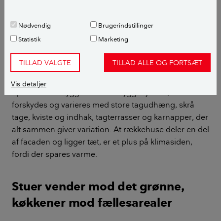
I dag er træbaserede boksmoduler en almindelig
Nødvendig
Brugerindstillinger
måde at bygge rækkehuse på, fordi det er effektivt og
Statistik
Marketing
økonomisk.
TILLAD VALGTE
TILLAD ALLE OG FORTSÆT
Arkitekt Elena Astrid Rojas og kollegerne på
Vandkunsten forsøger dog at tænke ud af boksen, og
Vis detaljer
opfatter boksbyggeri som et byggesystem, der kan
forskydes og varieres med store tagudhæng, skrå
tage, kviste og indhak, tagterrasser og karnapper, der
alt sammen giver variation. At rækkehuse deler en del
af facaden og ligger tæt, er et plus på klimasiden,
fordi der spares varme.
Stuer vender mod det grønne,
køkkener mod fællesarealer