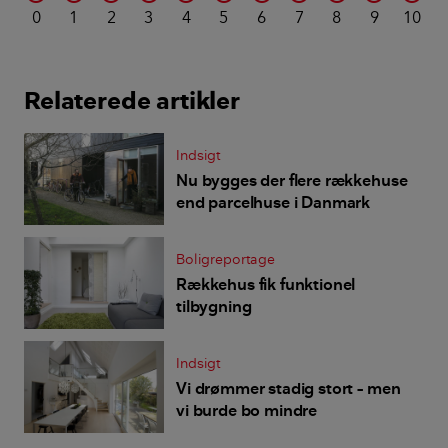
0
1
2
3
4
5
6
7
8
9
10
Relaterede artikler
Indsigt
Nu bygges der flere rækkehuse
end parcelhuse i Danmark
Boligreportage
Rækkehus fik funktionel
tilbygning
Indsigt
Vi drømmer stadig stort – men
vi burde bo mindre