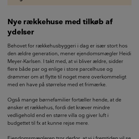
Nye rækkehuse med tilkøb af
ydelser
Behovet for rækkehusbyggeri i dag er især stort hos
den ældre generation, mener ejendomsmægler Heidi
Meyer-Karlsen. I takt med, at vi bliver ældre, sidder
flere både par og enlige i store parcelhuse og
drømmer om at flytte til noget mere overkommeligt
med en have på størrelse med et frimærke.
Også mange børnefamilier fortæller hende, at de
ønsker et rækkehus, fordi det kræver mindre
vedligehold end en større villa og giver luft i
budgettet til fx at kunne rejse mere.
Ejendomsmægleren tror derfor, at vi i fremtiden vil se