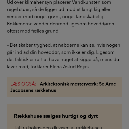
Ud over klimahensyn placerer Vandkunsten som
regel stuer, så de ligger ud mod et langt kig eller
vender mod noget grønt, noget landskabeligt.
Køkkenerne vender derimod ligesom hoveddøren
oftest mod fælles grund.
– Det skaber tryghed, at naboerne kan se, hvis nogen
går ind ad din hoveddør, som ikke er dig. Ligesom
det faktisk er rart at have noget at kigge på, mens du
laver mad, forklarer Elena Astrid Rojas.
LÆS OGSÅ:
Arkitektonisk mesterværk: Se Arne
Jacobsens rækkehus
Rækkehuse sælges hurtigt og dyrt
Tal fra boligsiden.dk viser, at rækkehuse i