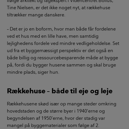
Ifølge arkitekt og fagekspert i Videncentret Bolius,
Tine Nielsen, er det ikke noget nyt, at rækkehuse
tiltrækker mange danskere.
– Det er jo en boform, hvor man både får fordelene
ved et hus med en lille have, men samtidig
lejlighedens fordele ved mindre vedligeholdelse. Set
ud fra et byggemæssigt perspektiv er det også en
både billig og ressourcebesparende måde at bygge
på, fordi du bygger husene sammen og skal bruge
mindre plads, siger hun.
Rækkehuse – både til eje og leje
Rækkehusene skød især op mange steder omkring
hovedstaden og de større byer i 1940’erne og
begyndelsen af 1950’erne, hvor der stadig var
mangel på byggematerialer som følge af 2.