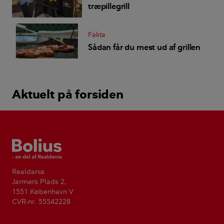
træpillegrill
Fakta
Sådan får du mest ud af grillen
Aktuelt på forsiden
Bolius
Realdania
Jarmers Plads 2,
1551 København V
CVR-nr. 55542228