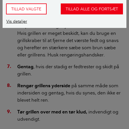
TILLAD VALGTE
TILLAD ALLE OG FORTSÆT
Rens grillen indvendigt
med varmt vand, en
svamp og fedtopløsende rengøringsmiddel som
Vis detaljer
fx opvaskesæbe og skyl efter med rent vand.
Hvis grillen er meget beskidt, kan du bruge en
grillskraber til at fjerne det værste fedt og snavs
og herefter en stærkere sæbe som brun sæbe
eller grillrens. Husk rengøringshandsker.
Gentag
, hvis der stadig er fedtrester og skidt på
grillen.
Rengør grillens yderside
på samme måde som
indersiden og gentag, hvis du synes, den ikke er
blevet helt ren.
Tør grillen over med en tør klud,
indvendigt og
udvendigt.