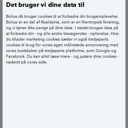
Det bruger vi dine data til
Fyr grillen op til maksimal varme
. Det handler
om at få varmet grillristen op, men udnyt også
Bolius.dk bruger cookies til at forbedre din brugeroplevelse.
gerne varmen til årets første grillmåltid. Begynd
Bolius er en del af Realdania, som er en filantropisk forening,
og vi tjener ikke penge på dine data. I stedet bruges data på
evt. med snobrød eller lune æbleskiver på en
at forbedre din - og alle andre besøgendes - oplevelse. Hvis
kølig forårsdag.
du tillader marketing cookies sætter vi også tredjeparts
cookies til brug for vores egen målrettede annoncering med
Børst grillristen grundigt
med grillbørste i
vores budskaber på tredjeparts platforme, som Google og
rustfrit stål, når du er færdig med at grille.
Facebook. Du kan altid læse mere - og justere dine cookies -
nederst på vores side.
Vend grillristen og børst på den anden side.
Brug grillhandsker, så du ikke brænder dig.
Lad grillristen køle ned.
Vask den kolde grillrist i varmt sæbevand
med
en stiv børste. Brug som udgangspunkt
opvaskesæbe, og hvis der stadig er noget
genstridigt snavs på, kan du bruge en stærkere
sæbe som fx brun sæbe eller grillrens.