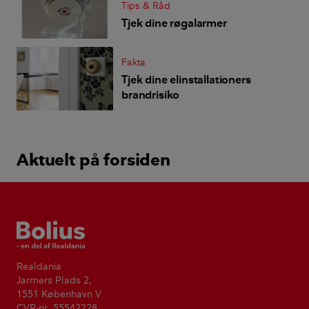
Tips & Råd
Tjek dine røgalarmer
Fakta
Tjek dine elinstallationers
brandrisiko
Aktuelt på forsiden
Bolius
Realdania
Jarmers Plads 2,
1551 København V
CVR-nr. 55542228