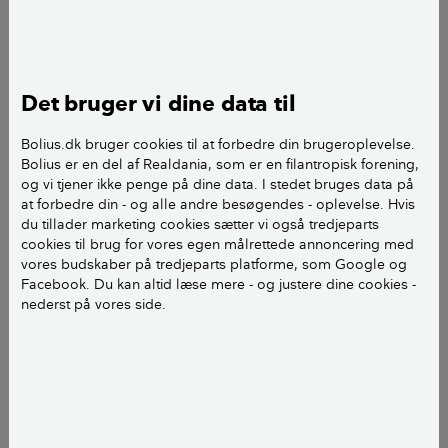
byggetilladelse, vil man kunne møde kravet om
røgalarmer.
Der er røgalarmer i tre ud af fire danske hjem. Det
Det bruger vi dine data til
viser undersøgelsen
"Brand og røgalarmer i danske
hjem"
, som Epinion har lavet for TrygFonden og
Bolius.dk bruger cookies til at forbedre din brugeroplevelse.
Beredskabsstyrelsen i 2020.
Bolius er en del af Realdania, som er en filantropisk forening,
og vi tjener ikke penge på dine data. I stedet bruges data på
at forbedre din - og alle andre besøgendes - oplevelse. Hvis
Hvilke fordele og ulemper er der
du tillader marketing cookies sætter vi også tredjeparts
cookies til brug for vores egen målrettede annoncering med
ved at have røgalarmer?
vores budskaber på tredjeparts platforme, som Google og
Facebook. Du kan altid læse mere - og justere dine cookies -
nederst på vores side.
Fordele
Du bliver vækket, hvis der opstår røg som følge
af brand.
Du kan nå at slippe ud af dit hjem, inden ilden