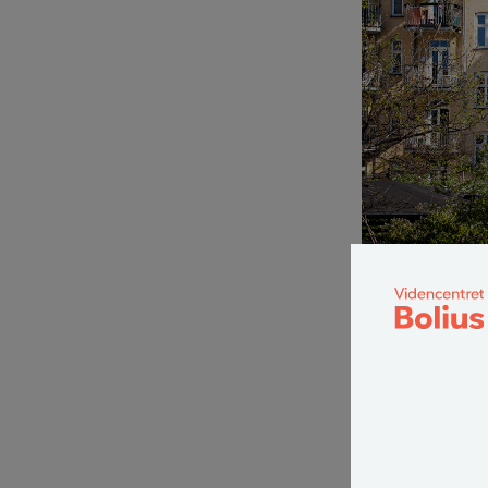
Bor du i lejlighed, 
Kiilerich
Der kan være man
ungerne flyver 
Fordelen ved at 
skal stå på vent
bolig, der match