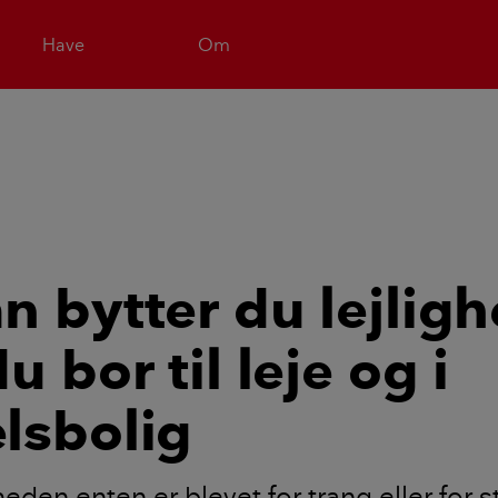
Have
Om
n bytter du lejligh
u bor til leje og i
lsbolig
heden enten er blevet for trang eller for s