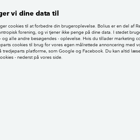
l være opfyldt, hvis du vil bytte lejebolig:
er vi dine data til
bytte med andre lejere.
ger cookies til at forbedre din brugeroplevelse. Bolius er en del af R
bytte din bolig, hvis du har haft den minimum tre år.
antropisk forening, og vi tjener ikke penge på dine data. I stedet brug
- og alle andre besøgendes - oplevelse. Hvis du tillader marketing c
 bytte til en bolig, der er forbeholdt særlige grupper, fx æld
jeparts cookies til brug for vores egen målrettede annoncering med v
 tredjeparts platforme, som Google og Facebook. Du kan altid læs
liger mv.
cookies - nederst på vores side.
 bytte, hvis det er en privat lejebolig, hvor der er færre en sy
, og ejeren selv bor i en af dem.
e bytte, hvis ejeren er en pensionskasse, der har forbeholdt b
emmer.
inimum være et beboelsesrum per person i den lejlighed, du b
igt, om du kan gøre krav på at bytte bolig, og om vedkomm
der kravene, før du bytter.