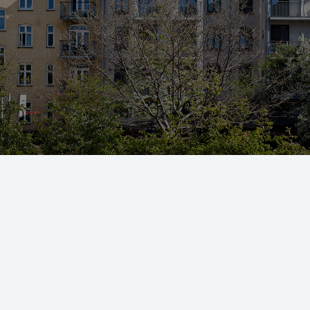
kan du være heldig, at du blot kan bytte med en bolig et andet sted i samme b
ge gode grunde til at ville bytte bolig – fx hvis familien bliv
fra reden eller din økonomiske situation ændrer sig.
boligbytte, hvis du bor i lejebolig eller andelsbolig, er, at d
eliste få en ny bolig. Til gengæld kan det tage tid at finde fr
er dit behov i forhold til både pris, størrelse og beliggenhed