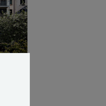
lok. Foto Kristine
er forøget,
u som regel ikke
em til netop den
.