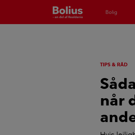
Bolig
TIPS & RÅD
Såda
når d
ande
Hvis lejlig