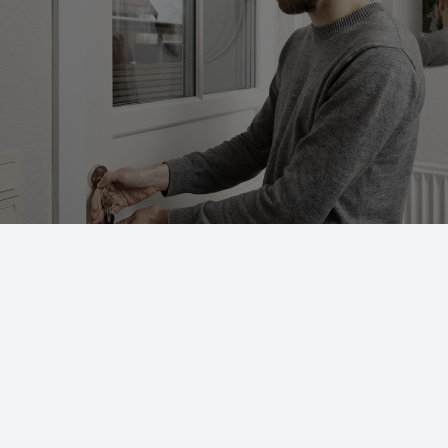
r af måderne du kan gøre dine døre mere indbrudssikre på. Foto: Lisbeth Ho
dé at sikre dine døre mod indbrud. Ved hvert tredje indbrud 
ledes ind ad en dør, mens otte ud af ti indbrud i en lejligh
ker indbrud fortrinsvis gennem hoveddøren (56 % af alle indb