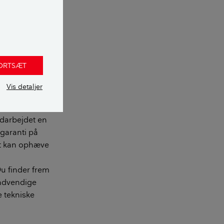
FORTSÆT
 to ting:
Vis detaljer
indarbejdet en
 garanti på
det kan ophæve
Du finder frem
indvendige
 tekniske