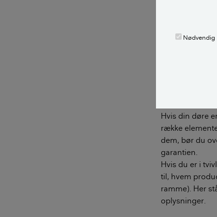
LÆS OGSÅ:
Nødvendig
Husk dett
Før du går i ga
Er din dør 
Hvis din døre er
række elementer
dem, bør du ove
garantien.
Hvis du er i tvi
til, hvem produ
ramme). Her st
oplysninger.