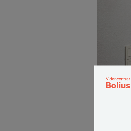
To låse på døren e
Det er en god i
bryder tyven så
en dør.
I lejligheder s