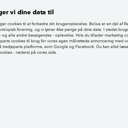
 en tyv kan stå, uden at nogen kan se ham, er udsatte, så de e
er vi dine data til
n fx være kælderdøre eller terrassedøre.
ger cookies til at forbedre din brugeroplevelse. Bolius er en del af R
g havedøre er som regel opbygget anderledes end hoved- o
antropisk forening, og vi tjener ikke penge på dine data. I stedet brug
- og alle andre besøgendes - oplevelse. Hvis du tillader marketing c
 ofte med glas og blot et greb indvendig som lukker døren. 
jeparts cookies til brug for vores egen målrettede annoncering med v
r er et vindue, der er rejst op.
 tredjeparts platforme, som Google og Facebook. Du kan altid læs
cookies - nederst på vores side.