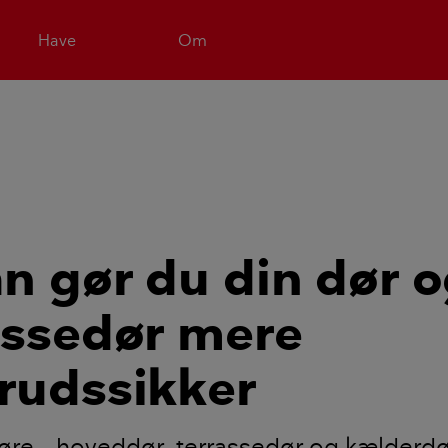
Have
Om
n gør du din dør 
assedør mere
rudssikker
øre – hoveddør, terrassedør og kælderdør