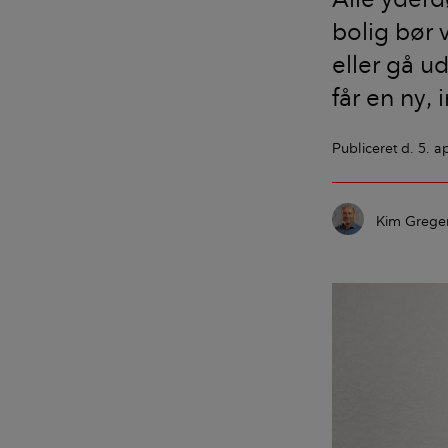
bolig bør 
eller gå u
får en ny,
Publiceret
d. 5. a
Kim Grege