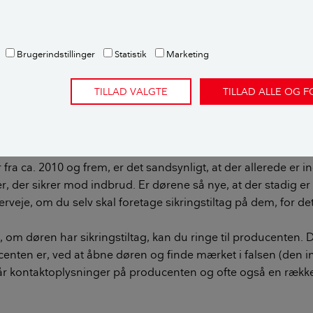
Indbrud i boligen
Brugerindstillinger
Statistik
Marketing
e, før du indbrudssikrer dine døre
TILLAD VALGTE
TILLAD ALLE OG 
ng med at sikre dine eksisterende døre, skal du overveje disse
så ny, at den allerede har sikringstiltag?
 fra ca. 2010 og frem, er det sandsynligt, at der allerede er 
, der sikrer mod indbrud. Er dørene så nye, at der stadig er
rveje, om du selv skal foretage sikringstiltag på dem, for 
vl, om døren har sikringstiltag, kan du ringe til producenten. 
centen er, ved at åbne døren og finde mærket i falsen (den 
år kontaktoplysninger på producenten og ofte også en række