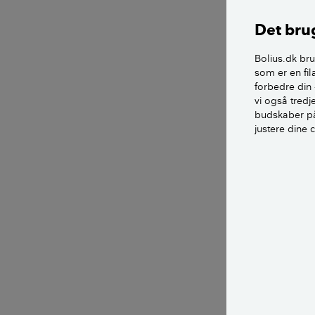
Især døre, hvor
Det brug
at sikre. Det ka
Bolius.dk bru
Terrassedøre o
som er en fil
forbedre din 
Terrassedøre er
vi også tred
at en terrassedø
budskaber på
justere dine 