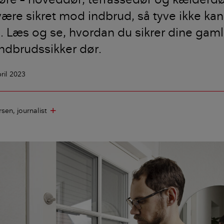
være sikret mod indbrud, så tyve ikke kan
d. Læs og se, hvordan du sikrer dine gam
 indbrudssikker dør.
pril 2023
rsen
journalist
add