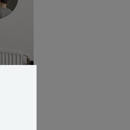
lten
i et dansk hus
ed sker gennem
rud) og