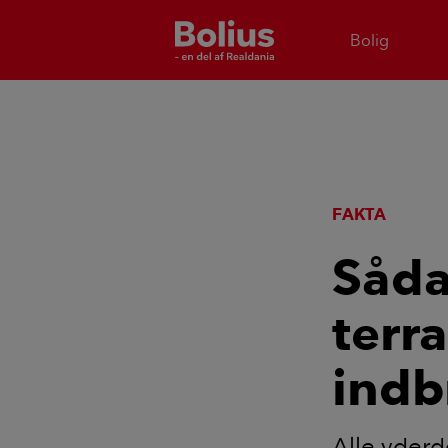
Bolig
FAKTA
Såda
terr
indb
Alle yderd