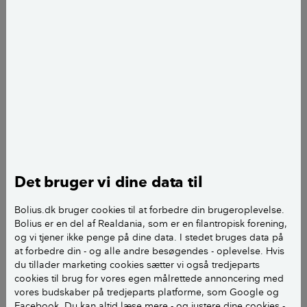
træers grene og stammer.
LÆS OGSÅ:
Plantesygdomme: Sådan
forebygger og bekæmper du dem
Hvilke typer svampe angriber
træer?
Det oftest svampeslægten Neonectria, der volder
Det bruger vi dine data til
problemer. Svampesporerne findes overalt i luften og
lander de på grene, hvor der er sår, vil de, hvis
Bolius.dk bruger cookies til at forbedre din brugeroplevelse.
fugtigheden er høj, kunne spire og vokse ind i
Bolius er en del af Realdania, som er en filantropisk forening,
grenene. Det sker især om foråret og om efteråret.
og vi tjener ikke penge på dine data. I stedet bruges data på
at forbedre din - og alle andre besøgendes - oplevelse. Hvis
Træet forsøger at modstå angrebet ved at danne
du tillader marketing cookies sætter vi også tredjeparts
cookies til brug for vores egen målrettede annoncering med
sårhelingsvæv. Træets forsøg på at slå
vores budskaber på tredjeparts platforme, som Google og
svampeangrebet ned kan stå på i mange år, men
Facebook. Du kan altid læse mere - og justere dine cookies -