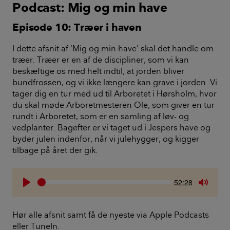
Podcast: Mig og min have
Episode 10: Træer i haven
I dette afsnit af ‘Mig og min have’ skal det handle om
træer. Træer er en af de discipliner, som vi kan
beskæftige os med helt indtil, at jorden bliver
bundfrossen, og vi ikke længere kan grave i jorden. Vi
tager dig en tur med ud til Arboretet i Hørsholm, hvor
du skal møde Arboretmesteren Ole, som giver en tur
rundt i Arboretet, som er en samling af løv- og
vedplanter. Bagefter er vi taget ud i Jespers have og
byder julen indenfor, når vi julehygger, og kigger
tilbage på året der gik.
Seek
Current
52:28
time
Play
Toggle
Mute
Hør alle afsnit samt få de nyeste via Apple Podcasts
eller TuneIn.