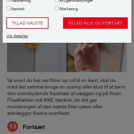
Nødvendig
Brugerindstillinger
Statistik
Marketing
TILLAD VALGTE
TILLAD ALLE OG FORTSÆT
Vis detaljer
Så snart du har sat fliser op ud til en kant, skal du
med det samme bruge en svamp eller klud til at tørre
den overskydende fliseklæb af væggen og på flisen.
Fliseklæben må IKKE størkne, da det gør
monteringen af den næste flise ujævn eller
ødelægger flisens overflade.
13
Fortsæt