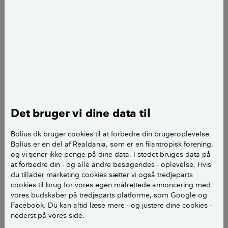
Det bruger vi dine data til
Hvilken overflade har væggen, hvor fliserne skal
opsættes? Er væggen muret eller pudset, skal du blot
bruge almindelig fliseklæb til fliserne. Er væggen
Bolius.dk bruger cookies til at forbedre din brugeroplevelse.
Bolius er en del af Realdania, som er en filantropisk forening,
stærkt sugende eller meget porøs, skal du først
og vi tjener ikke penge på dine data. I stedet bruges data på
forbehandle væggen. Skal fliserne hæfte på
at forbedre din - og alle andre besøgendes - oplevelse. Hvis
krydsfinér eller gips, skal du bruge en speciel
du tillader marketing cookies sætter vi også tredjeparts
klæbemasse. Spørg i dit byggemarked.
cookies til brug for vores egen målrettede annoncering med
vores budskaber på tredjeparts platforme, som Google og
2
Klargør væggen
Facebook. Du kan altid læse mere - og justere dine cookies -
nederst på vores side.