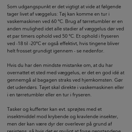
Som udgangspunkt er det vigtigt at vide at følgende
tager livet af væggelus: Tøj kan komme en tur i
vaskemaskinen ved 60 °C. Brug af tørretumbler er en
anden mulighed idet alle stadier af væggelus dør ved
et par timers ophold ved 50 °C. Et ophold i fryseren
ved -18 til -20°C er også effektivt, hvis tingene bliver
helt frosset grundigt igennem - se nedenfor.
Hvis du har den mindste mistanke om, at du har
overnattet et sted med væggelus, er det en god idé at
gennemgå al bagagen straks ved hjemkomsten. Gør
det udendørs. Tøjet skal direkte i vaskemaskinen eller
i en tørretumbler eller en tur i fryseren.
Tasker og kufferter kan evt. sprøjtes med et
insektmiddel mod krybende og kravlende insekter,
men der kan være dyr der overlever på grund af
resistens, så hvis det er muligt at fryse genstandene