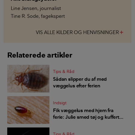
Line Jensen
,
journalist
Tine R. Sode
,
fagekspert
VIS ALLE KILDER OG HENVISNINGER
add
Relaterede artikler
Tips & Råd
Sådan slipper du af med
væggelus efter ferien
Indsigt
Fik væggelus med hjem fra
ferie: Julie smed tøj og kuffert i
haven
Tips & Råd