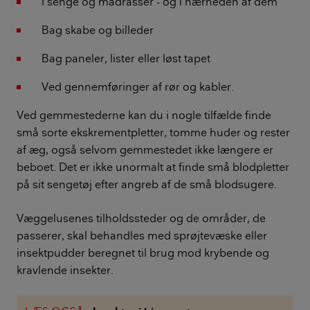
I senge og madrasser - og i nærheden af dem
Bag skabe og billeder
Bag paneler, lister eller løst tapet
Ved gennemføringer af rør og kabler.
Ved gemmestederne kan du i nogle tilfælde finde
små sorte ekskrementpletter, tomme huder og rester
af æg, også selvom gemmestedet ikke længere er
beboet. Det er ikke unormalt at finde små blodpletter
på sit sengetøj efter angreb af de små blodsugere.
Væggelusenes tilholdssteder og de områder, de
passerer, skal behandles med sprøjtevæske eller
insektpudder beregnet til brug mod krybende og
kravlende insekter.