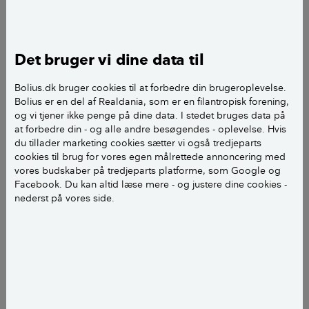
Væggelusen gemmer sig om dagen i revner og
sprækker og kommer først frem om aftenen og
natten for at spise. Den finder sin vært ved hjælp af
Det bruger vi dine data til
forskellige duftstoffer og den kuldioxid, en sovende
vært ånder ud. Når den er omkring en meter fra
Bolius.dk bruger cookies til at forbedre din brugeroplevelse.
værten, eller offeret, kan den mærke kropsvarmen,
Bolius er en del af Realdania, som er en filantropisk forening,
som leder den på vej.
og vi tjener ikke penge på dine data. I stedet bruges data på
at forbedre din - og alle andre besøgendes - oplevelse. Hvis
Gemmestedet i revner og sprækker er også der, hvor
du tillader marketing cookies sætter vi også tredjeparts
cookies til brug for vores egen målrettede annoncering med
hunnen lægger sine æg, 4-5 om dagen, hvilket under
vores budskaber på tredjeparts platforme, som Google og
ideelle forhold kan blive til 200 æg for én voksen
Facebook. Du kan altid læse mere - og justere dine cookies -
huns liv. Dog er forholdene sjældent ideelle, og
nederst på vores side.
antallet af nye væggelus en hun producerer, er derfor
langt mindre i virkeligheden.
Når æggene klækkes, kommer nymferne ud. De
ligner miniudgaver af de voksne dyr – til at begynde
med kun 1 mm lange og derfor svære at få øje på. De