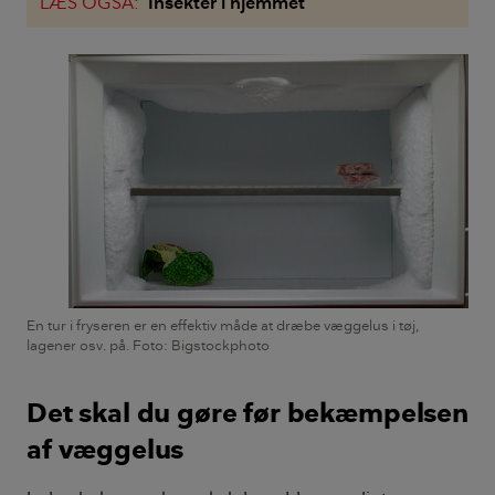
LÆS OGSÅ:
Insekter i hjemmet
En tur i fryseren er en effektiv måde at dræbe væggelus i tøj,
lagener osv. på. Foto: Bigstockphoto
Det skal du gøre før bekæmpelsen
af væggelus