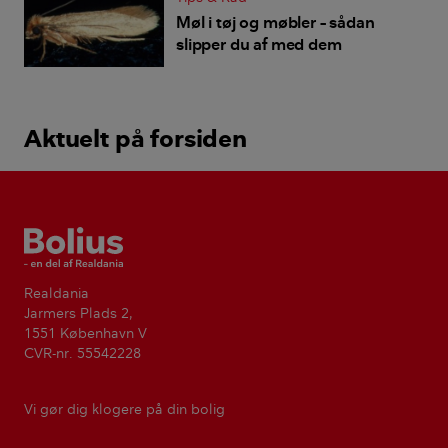
Møl i tøj og møbler – sådan
slipper du af med dem
Aktuelt på forsiden
Bolius
Realdania
Jarmers Plads 2,
1551 København V
CVR-nr. 55542228
Vi gør dig klogere på din bolig