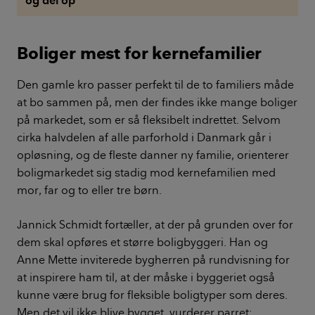
og del op
Boliger mest for kernefamilier
Den gamle kro passer perfekt til de to familiers måde
at bo sammen på, men der findes ikke mange boliger
på markedet, som er så fleksibelt indrettet. Selvom
cirka halvdelen af alle parforhold i Danmark går i
opløsning, og de fleste danner ny familie, orienterer
boligmarkedet sig stadig mod kernefamilien med
mor, far og to eller tre børn.
Jannick Schmidt fortæller, at der på grunden over for
dem skal opføres et større boligbyggeri. Han og
Anne Mette inviterede bygherren på rundvisning for
at inspirere ham til, at der måske i byggeriet også
kunne være brug for fleksible boligtyper som deres.
Men det vil ikke blive bygget, vurderer parret: