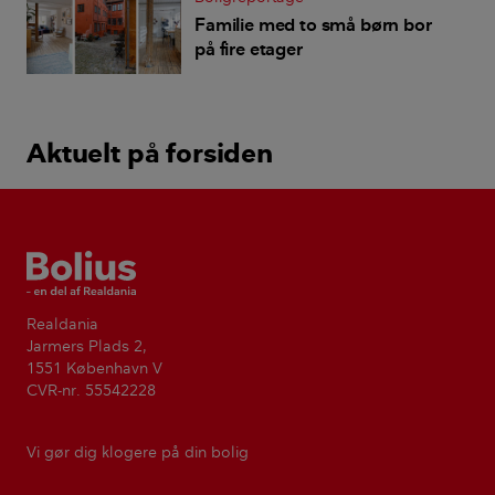
Familie med to små børn bor
på fire etager
Aktuelt på forsiden
Bolius
Realdania
Jarmers Plads 2,
1551 København V
CVR-nr. 55542228
Vi gør dig klogere på din bolig