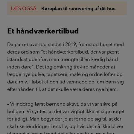
LÆS OGSÅ:
Køreplan til renovering af dit hus
Et håndværkertilbud
Da parret overtog stedet i 2019, fremstod huset med
deres ord som ”et håndværkertilbud, der var pænt
istandsat udenfor, men trængte til en kærlig hånd
inden døre”. Det tog omkring tre-fire måneder at
lægge nye gulve, tapetsere, male og ordne lofter og
døre m.v. I løbet af den tid vænnede de fem børn sig
efterhånden til, at det skulle være deres nye hjem.
– Vi inddrog først børnene aktivt, da vi var sikre på
boligen. Vi syntes, at det var vigtigt ikke at sige noget
for tidligt. Man begynder jo at forholde sig til, at der
skal ske ændringer i ens liv, og hvis det så ikke bliver
til noget alligevel med dét eller dét hus, man har