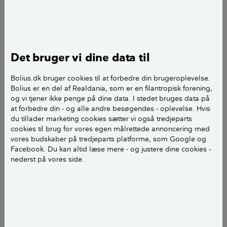
Om kroen
Den gamle kro i Sønder Tranders blev helt
oprindeligt bygget i 1785.
Det bruger vi dine data til
I 1840’erne indrettede kroejeren tivoli i
Bolius.dk bruger cookies til at forbedre din brugeroplevelse.
baghaven med dansetelt.
Bolius er en del af Realdania, som er en filantropisk forening,
og vi tjener ikke penge på dine data. I stedet bruges data på
Kroen nedbrændte i 1898 og blev
at forbedre din - og alle andre besøgendes - oplevelse. Hvis
du tillader marketing cookies sætter vi også tredjeparts
genopført på adressen.
cookies til brug for vores egen målrettede annoncering med
vores budskaber på tredjeparts platforme, som Google og
Stedet fungerede som kro frem til 1902,
Facebook. Du kan altid læse mere - og justere dine cookies -
hvorefter huset overgik til familieeje frem
nederst på vores side.
til 1996.
Ejendommen blev købt af Anne Mette
Dalum og Jannick Schmidt i 2019.