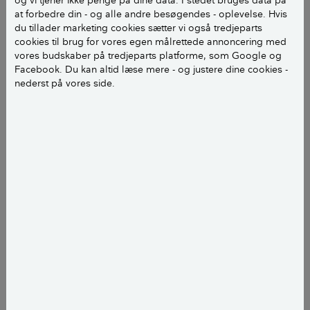
at forbedre din - og alle andre besøgendes - oplevelse. Hvis
du tillader marketing cookies sætter vi også tredjeparts
– Vi håber, at vi kan være med til at skabe større
cookies til brug for vores egen målrettede annoncering med
gennemsigtighed på markedet og give forbrugerne
vores budskaber på tredjeparts platforme, som Google og
en fornemmelse af, at det ikke er svært at købe
Facebook. Du kan altid læse mere - og justere dine cookies -
forsikring, siger underdirektør i Forsikring & Pension,
nederst på vores side.
Karina Ransby.
LÆS OGSÅ:
Forsikring: Sådan undgår du at
snyde dig selv
Juster selv på vilkår for
forsikringer
Den nye funktion på forsikringsguiden.dk gør det
muligt at sammenligne forsikringer for både bil, hus,
indbo, ulykke, fritidshus og rejse.