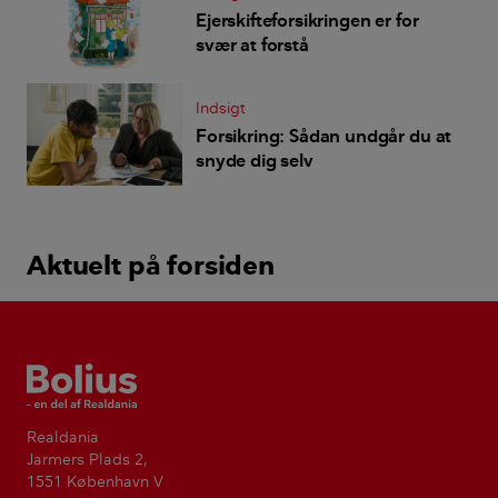
Ejerskifteforsikringen er for
svær at forstå
Indsigt
Forsikring: Sådan undgår du at
snyde dig selv
Aktuelt på forsiden
Bolius
Realdania
Jarmers Plads 2,
1551 København V