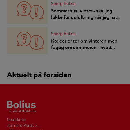
Spørg Bolius
Sommerhus, vinter - skal jeg
lukke for udluftning når jeg har
varmepumpe?
Spørg Bolius
Kælder er tør om vinteren men
fugtig om sommeren - hvad
gør vi, varmepumpe?
Aktuelt på forsiden
Bolius
Realdania
Jarmers Plads 2,