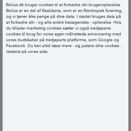
Bolius.dk bruger cookies til at forbedre din brugeroplevelse.
Bolius er en del af Realdania, som er en filantropisk forening,
På den udvendige side af systemet er der afløb med
og vi tjener ikke penge på dine data. I stedet bruges data på
vand. Vi har en debat, om det vand er fugt trukket ud
at forbedre din - og alle andre besøgendes - oplevelse. Hvis
af boligen.
du tillader marketing cookies sætter vi også tredjeparts
cookies til brug for vores egen målrettede annoncering med
vores budskaber på tredjeparts platforme, som Google og
Carsten A
Facebook. Du kan altid læse mere - og justere dine cookies -
nederst på vores side.
Hej Carsten A
Den virker ikke som affugter. Det vand, som er ude,
kommer pga. den proces, der foregår i det
kølemiddel, der kører frem og tilbage mellem inde og
udedelen.
Varm luft kan dog indeholde mere fugt end kold luft,