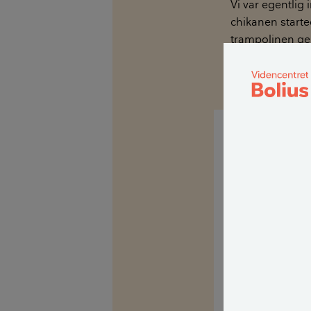
Vi var egentlig
chikanen starte
trampolinen gen
Håber på et god
Kære Sanne B
Der er mange na
ueningheder om 
mange placerer
naboskellet.
Hvis trampoline
til større gene