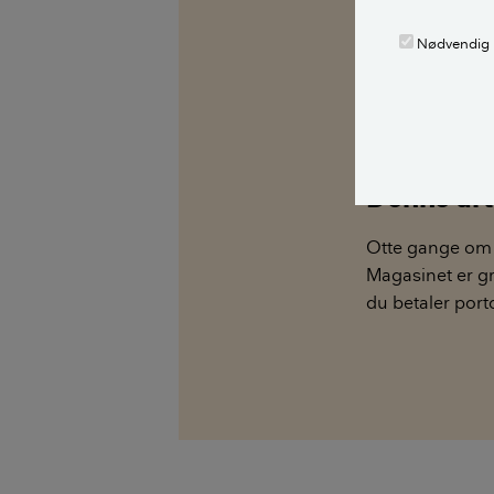
alle stille et 
fagekspert med
Nødvendig
Alle bidragsy
Tine Nielsen
,
fa
Denne arti
Otte gange om 
Magasinet er gra
du betaler port