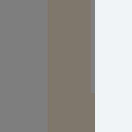
Læs mere om tr
Må du kigge ind
Tema: Naboer
Med venlig hils
Tine Nielsen
Fagekspert
Kilder, h
Spørg Bolius: D