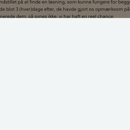
 indstillet på at finde en løsning, som kunne fungere for beg
de blot 3 (hver)dage efter, de havde gjort os opmærksom på,
erede dem, så synes ikke, vi har haft en reel chance.
t og brugbart råd. På forhånd tak.
bostridigheder, der omhandler trampoliner, eller er startet
støj eller indblik fra børn der hopper på trampoliner. Ikke m
 trampolinen længst væk fra eget hus, og på den måde lige
n er placeret lige op til skellet mod naboen, vil larmen og ki
 for naboen, end hvis man placerer trampolinen længst muligt 