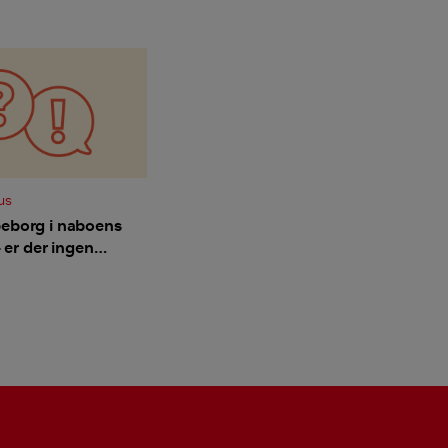
us
peborg i naboens
 - er der ingen
 placering og larm,
 være i vores egen