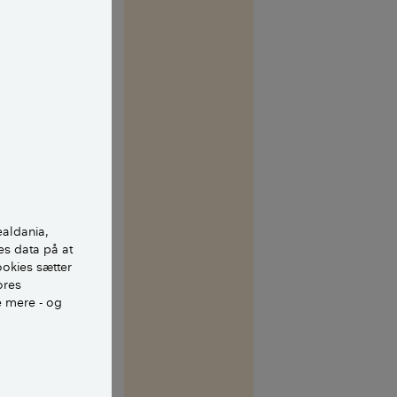
boens
er som regel
ølgelig lov til.
sin have eller
nok være
 ofte sådan, at
n, mens de
ealdania,
es data på at
rdi man måske
ookies sætter
n ikke har
ores
e mere - og
ge handlinger,
ale med jer om
te vand ind