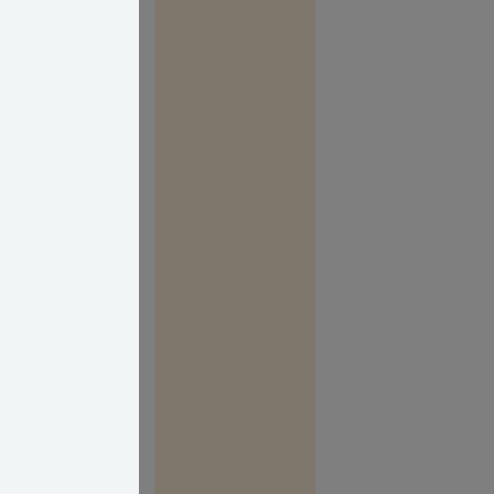
gt naboskab.
 at de lige nu
 være være
ere, end man
 og få
skab genskabt.
ab, kunne I
ftale med
 fx om aftenen
 at både
fred og ro i