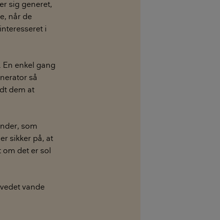
er sig generet,
e, når de
nteresseret i
e. En enkel gang
enerator så
udt dem at
ander, som
r sikker på, at
 om det er sol
ovedet vande