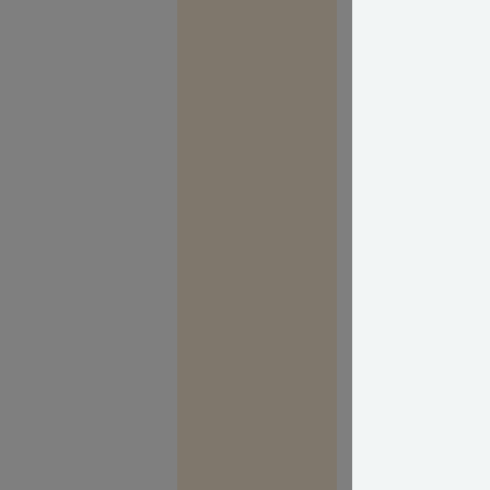
over hækken. De
Men desværre ka
kun opfatter g
svært at få indl
Selv om det kan
hensigtsmæssig
synes er rimeli
mulighed for at
Et dårligt forh
Så for at bryde 
overveje at flyt
naboen om, hvor
efter bestemt t
børnene kan le
haven, de måske