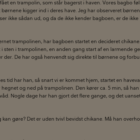
fået en trampolin, som står bagerst i haven. Vores bagbo føl
 børnene kigger ind i deres have. Jeg har observeret børnen
ser ikke sådan ud, og da de ikke kender bagboen, er de ikke i
fjernet trampolinen, har bagboen startet en decideret chikan
 i sten i trampolinen, en anden gang start af en larmende g
r der. De har også henvendt sig direkte til børnene og forb
s tid har han, så snart vi er kommet hjem, startet en havev
 hegnet og ned på trampolinen. Den kører ca. 5 min, så han e
våd. Nogle dage har han gjort det flere gange, og det uanset
g kan gøre? Det er uden tvivl bevidst chikane. Må han overh