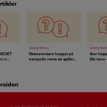
rtikler
Spørg Bolius
Spørg Boli
 MEGET
Naboens børn hopper på
Stor hop
n vi
trampolin mens de spiller
lille have
bold op ad vores tag - hvad
regler for
kan jeg gøre?
så vi kan
have?
orsiden
Vi gør dig klogere på din bolig