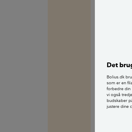
som jeg læser d
havevander når 
Børn er nysgerr
ikke for at gene
Men det, at bør
på sin terrasse,
fristende at drill
Det brug
Det larmer som 
lyden af ens eg
Bolius.dk bru
som er en fil
samme lyde fra
forbedre din 
føler, at man i
vi også tred
mulighed for b
budskaber på
justere dine 
Det kan så vok
som måske kunn
det inden. Som 