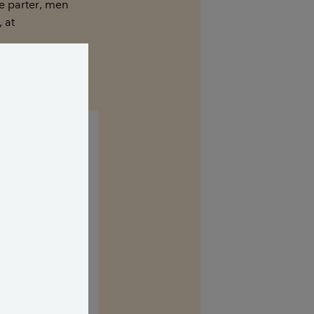
ge parter, men
 at
 på grund af
indst, fordi
 op ad
ggeriet jo være
fra skel - og