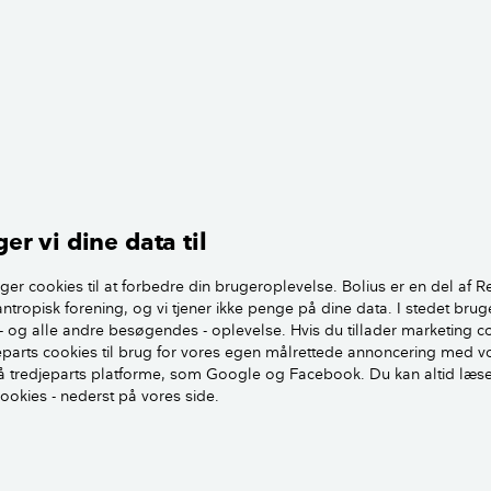
it spørgsmål kan det være tilfældet, siden du skriver, at na
jeres trampolin.
ige og selvfølgelig ser de over hækken, når de hopper, det 
re men naturlig interesse for omgivelserne, og det har de selvf
nene kigger, kan opfattes som generende, hvis man sidder i 
 og hvis man først har påtalt det, kan det for de fleste børn 
e lidt.
er vi dine data til
regel, når børn leger og hopper på trampolinen, og det er jo
ne børns leg, opfatter man som lyden af glade, legende bør
ger cookies til at forbedre din brugeroplevelse. Bolius er en del af R
antropisk forening, og vi tjener ikke penge på dine data. I stedet brug
 naboen kan opfattes som generende larm. Blandt andet fo
- og alle andre besøgendes - oplevelse. Hvis du tillader marketing c
kke har indflydelse på, hvornår larmen stopper, og tror, at ma
jeparts cookies til brug for vores egen målrettede annoncering med v
ede børnene dæmpe sig eller stoppe.
 tredjeparts platforme, som Google og Facebook. Du kan altid læs
cookies - nederst på vores side.
se til en unødvendig konflikt og de temmeig uhensigtsmæssi
e være undgået, hvis naboen måske lige havde prøvet at t
nabo kan man ikke kræve stilhed eller smide sten eller sprøj