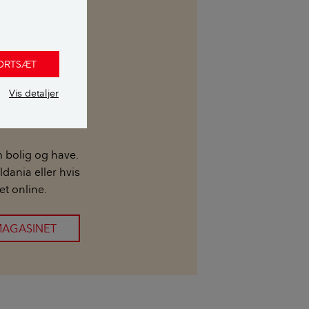
 uvildig
FORTSÆT
Vis detaljer
 bolig og have.
ldania eller hvis
et online.
 MAGASINET