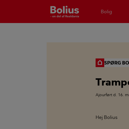
Bolig
SPØRG BO
Trampo
Ajourført
d. 16. m
Hej Bolius