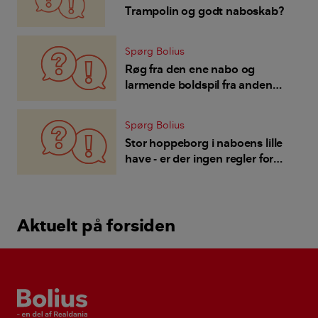
Trampolin og godt naboskab?
Spørg Bolius
Røg fra den ene nabo og
larmende boldspil fra anden
nabo - hvad kan vi gøre ved
det?
Spørg Bolius
Stor hoppeborg i naboens lille
have - er der ingen regler for
placering og larm, så vi kan
være i vores egen have?
Aktuelt på forsiden
Bolius