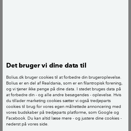
Vi har - nok som utallige andre - en nabo, der har
stillet en trampolin og nu et gyngestativ lige i skel. De
står helt op mod vores soveværelse.
Børnene er MEGET støjende, og vi har på vores
terrasse sat glaspartier med lyddæmpende glas -
men det tager ikke støjen. Vi kan IKKE tale med dem,
for de er utilfredse med vores hus' placering - som er
godkendt af kommunen og efter loven.
Det bruger vi dine data til
Hvad gør vi, for det er meget, meget generende, da
Bolius.dk bruger cookies til at forbedre din brugeroplevelse.
børnene hele tiden skriger og råber og ikke får at vide
Bolius er en del af Realdania, som er en filantropisk forening,
og vi tjener ikke penge på dine data. I stedet bruges data på
fra forældrene, at de godt må dæmpe sig lidt. Ser
at forbedre din - og alle andre besøgendes - oplevelse. Hvis
frem til at høre fra jer.
du tillader marketing cookies sætter vi også tredjeparts
cookies til brug for vores egen målrettede annoncering med
Mvh Christina
vores budskaber på tredjeparts platforme, som Google og
Facebook. Du kan altid læse mere - og justere dine cookies -
nederst på vores side.