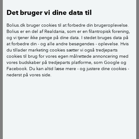
liv ned og flyttede ind til sin datter.
Det bruger vi dine data til
Bolius.dk bruger cookies til at forbedre din brugeroplevelse.
Kort om:
Bolius er en del af Realdania, som er en filantropisk forening,
og vi tjener ikke penge på dine data. I stedet bruges data på
at forbedre din - og alle andre besøgendes - oplevelse. Hvis
Hvem: Kaj Lund
du tillader marketing cookies sætter vi også tredjeparts
cookies til brug for vores egen målrettede annoncering med
Alder: 87 år
vores budskaber på tredjeparts platforme, som Google og
Facebook. Du kan altid læse mere - og justere dine cookies -
Hvor: Seniorcenter Lions Park i Søllerød
nederst på vores side.
- Man skal altså være forsigtig med at flytte ind hos
sine børn. Man kan jo hurtigt komme til at være til
besvær, siger han og griner.
Kaj kendte dog sin besøgelsestid og flyttede, da
muligheden opstod. I dag bor han i seniorcenteret