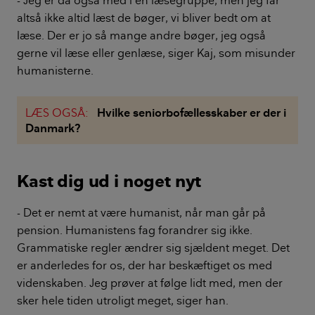
- Jeg er da også med i en læsegruppe, men jeg får
altså ikke altid læst de bøger, vi bliver bedt om at
læse. Der er jo så mange andre bøger, jeg også
gerne vil læse eller genlæse, siger Kaj, som misunder
humanisterne.
LÆS OGSÅ:
Hvilke seniorbofællesskaber er der i
Danmark?
Kast dig ud i noget nyt
- Det er nemt at være humanist, når man går på
pension. Humanistens fag forandrer sig ikke.
Grammatiske regler ændrer sig sjældent meget. Det
er anderledes for os, der har beskæftiget os med
videnskaben. Jeg prøver at følge lidt med, men der
sker hele tiden utroligt meget, siger han.